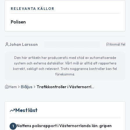
RELEVANTA KÄLLOR
Polisen
Johan Larsson
Anmäl fel
Den här artikeln har producerats med stöd av automatiserade
system och externa datakällor. Vårt mål är alltid att rapportera
korrekt, sakligt och relevant. Trots noggranna kontroller kan fel
förekomma.
Hem
Blåljus
Trafikkontroller i Västernorrlands län – samtliga nyktra
Mest läst
Nattens polisrapport i Västernorrlands län: gripen
1