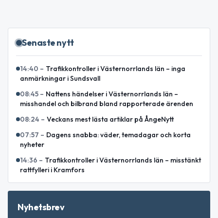
Senaste nytt
14:40
–
Trafikkontroller i Västernorrlands län – inga
anmärkningar i Sundsvall
08:45
–
Nattens händelser i Västernorrlands län –
misshandel och bilbrand bland rapporterade ärenden
08:24
–
Veckans mest lästa artiklar på ÅngeNytt
07:57
–
Dagens snabba: väder, temadagar och korta
nyheter
14:36
–
Trafikkontroller i Västernorrlands län – misstänkt
rattfylleri i Kramfors
Nyhetsbrev