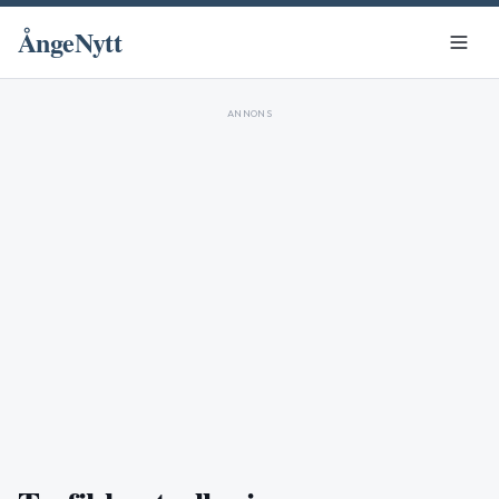
ÅngeNytt
ANNONS