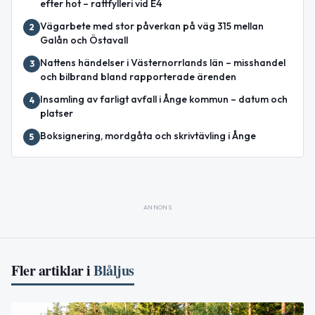
efter hot – rattfylleri vid E4
Vägarbete med stor påverkan på väg 315 mellan
2
Galån och Östavall
Nattens händelser i Västernorrlands län – misshandel
3
och bilbrand bland rapporterade ärenden
Insamling av farligt avfall i Ånge kommun – datum och
4
platser
Boksignering, mordgåta och skrivtävling i Ånge
5
ANNONS
Fler artiklar i
Blåljus