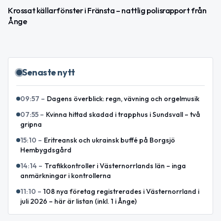
Krossat källarfönster i Fränsta – nattlig polisrapport från
Ånge
Senaste nytt
09:57
–
Dagens överblick: regn, vävning och orgelmusik
07:55
–
Kvinna hittad skadad i trapphus i Sundsvall – två
gripna
15:10
–
Eritreansk och ukrainsk buffé på Borgsjö
Hembygdsgård
14:14
–
Trafikkontroller i Västernorrlands län – inga
anmärkningar i kontrollerna
11:10
–
108 nya företag registrerades i Västernorrland i
juli 2026 – här är listan (inkl. 1 i Ånge)