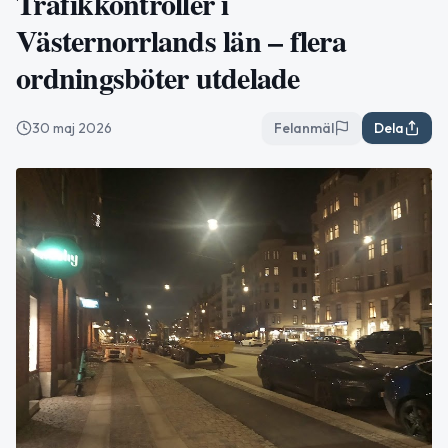
Trafikkontroller i
Västernorrlands län – flera
ordningsböter utdelade
30 maj 2026
Felanmäl
Dela