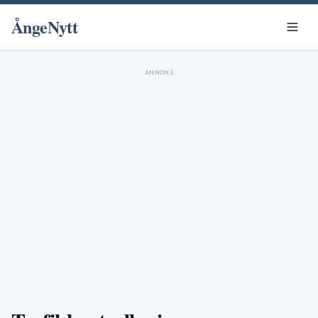
ÅngeNytt
ANNONS