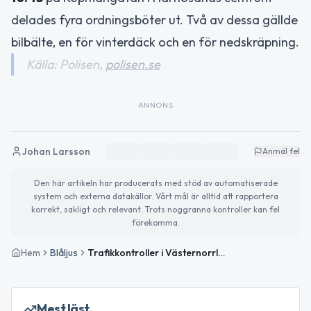
delades fyra ordningsböter ut. Två av dessa gällde
bilbälte, en för vinterdäck och en för nedskräpning.
Källa: Polisen,
polisen.se
ANNONS
Johan Larsson
Anmäl fel
Den här artikeln har producerats med stöd av automatiserade
system och externa datakällor. Vårt mål är alltid att rapportera
korrekt, sakligt och relevant. Trots noggranna kontroller kan fel
förekomma.
Hem
Blåljus
Trafikkontroller i Västernorrlands län – flera ordningsböter utdelade
Mest läst