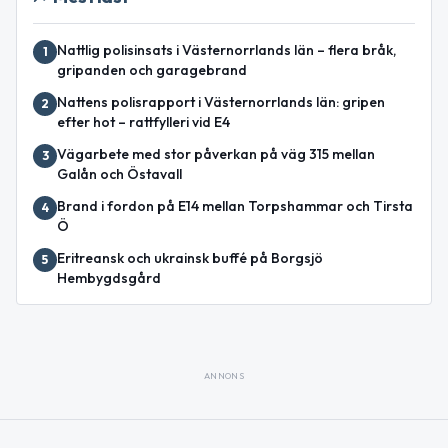
Nattlig polisinsats i Västernorrlands län – flera bråk,
1
gripanden och garagebrand
Nattens polisrapport i Västernorrlands län: gripen
2
efter hot – rattfylleri vid E4
Vägarbete med stor påverkan på väg 315 mellan
3
Galån och Östavall
Brand i fordon på E14 mellan Torpshammar och Tirsta
4
Ö
Eritreansk och ukrainsk buffé på Borgsjö
5
Hembygdsgård
ANNONS