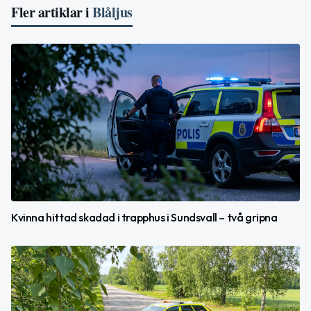
Fler artiklar i
Blåljus
Kvinna hittad skadad i trapphus i Sundsvall – två gripna