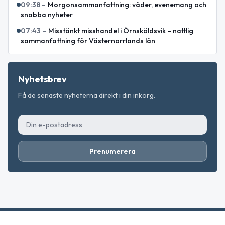
09:38
–
Morgonsammanfattning: väder, evenemang och
snabba nyheter
07:43
–
Misstänkt misshandel i Örnsköldsvik – nattlig
sammanfattning för Västernorrlands län
Nyhetsbrev
Få de senaste nyheterna direkt i din inkorg.
Prenumerera