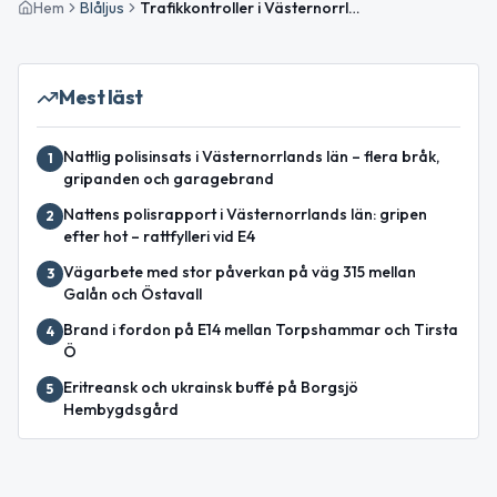
Hem
Blåljus
Trafikkontroller i Västernorrlands län – flera ordningsbotar och en anmälan
Mest läst
Nattlig polisinsats i Västernorrlands län – flera bråk,
1
gripanden och garagebrand
Nattens polisrapport i Västernorrlands län: gripen
2
efter hot – rattfylleri vid E4
Vägarbete med stor påverkan på väg 315 mellan
3
Galån och Östavall
Brand i fordon på E14 mellan Torpshammar och Tirsta
4
Ö
Eritreansk och ukrainsk buffé på Borgsjö
5
Hembygdsgård