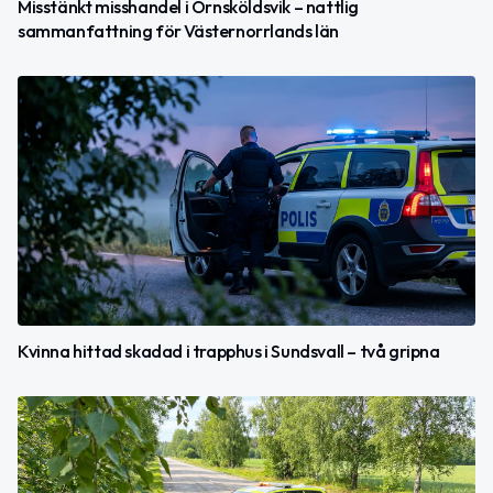
Misstänkt misshandel i Örnsköldsvik – nattlig
sammanfattning för Västernorrlands län
Kvinna hittad skadad i trapphus i Sundsvall – två gripna