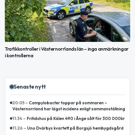
Trafikkontroller i Västernorrlands län – inga anmärkningar
i kontrollerna
Senaste nytt
20:05
–
Campylobacter toppar på sommaren –
Västernorrland har lägst incidens enligt sammanställning
11:34
–
Fritidshus på Kälen 490 i Ånge sålt för 300 000kr
11:26
–
Uno Dvärbys kvartett på Borgsjö hembygdsgård