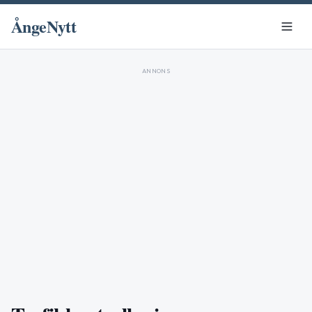
ÅngeNytt
ANNONS