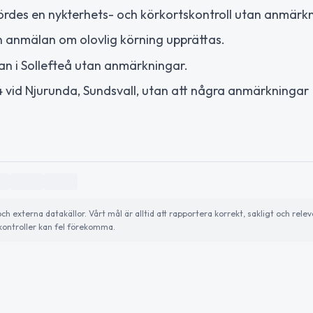
ördes en nykterhets- och körkortskontroll utan anmärkn
t en anmälan om olovlig körning upprättas.
tan i Sollefteå utan anmärkningar.
4 vid Njurunda, Sundsvall, utan att några anmärkningar
externa datakällor. Vårt mål är alltid att rapportera korrekt, sakligt och relev
ontroller kan fel förekomma.