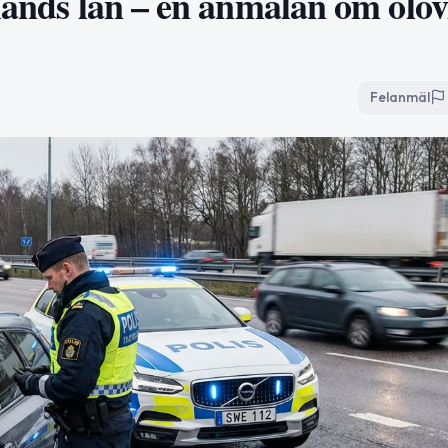
lands län – en anmälan om olov
Felanmäl