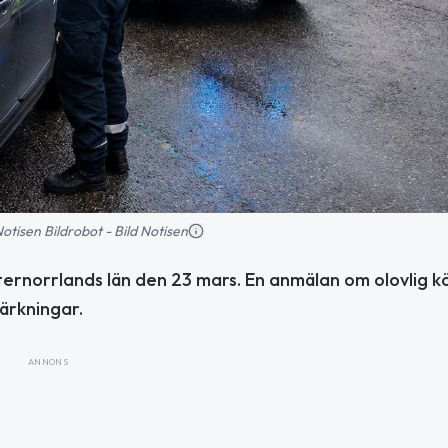
 Notisen Bildrobot - Bild Notisen
sternorrlands län den 23 mars. En anmälan om olovlig k
märkningar.
ANNONS