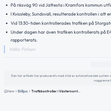
På riksväg 90 vid Jättesta i Kramfors kommun utf
I Kvissleby, Sundsvall, resulterade kontrollen i at
Vid 13:30-tiden kontrollerades trafiken på Storga
Under dagen har även trafiken kontrollerats på E
rapporterats.
Källa: Polisen
Den här artikeln har producerats med stöd av automatiserade system och 
noggranna k
Hem
Blåljus
Trafikkontroller i Västernorrlands län – en anmälan om olovlig körning