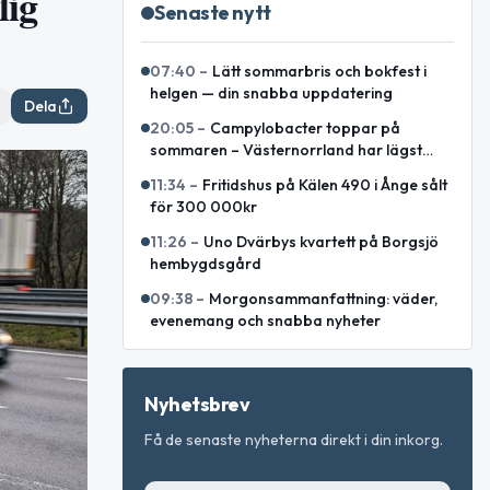
lig
Senaste nytt
07:40
–
Lätt sommarbris och bokfest i
helgen — din snabba uppdatering
Dela
20:05
–
Campylobacter toppar på
sommaren – Västernorrland har lägst
incidens enligt sammanställning
11:34
–
Fritidshus på Kälen 490 i Ånge sålt
för 300 000kr
11:26
–
Uno Dvärbys kvartett på Borgsjö
hembygdsgård
09:38
–
Morgonsammanfattning: väder,
evenemang och snabba nyheter
Nyhetsbrev
Få de senaste nyheterna direkt i din inkorg.