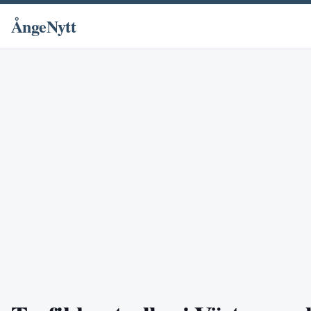
ÅngeNytt