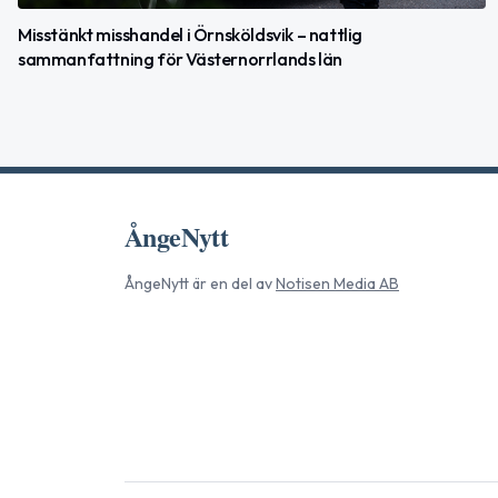
Misstänkt misshandel i Örnsköldsvik – nattlig
sammanfattning för Västernorrlands län
ÅngeNytt
ÅngeNytt
är en del av
Notisen Media AB