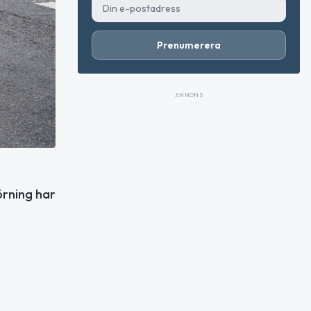
Prenumerera
ANNONS
örning har