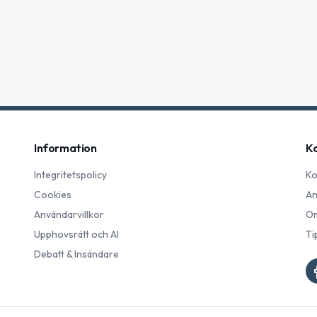
Information
K
Integritetspolicy
Ko
Cookies
An
Användarvillkor
Om
Upphovsrätt och AI
Ti
Debatt & Insändare