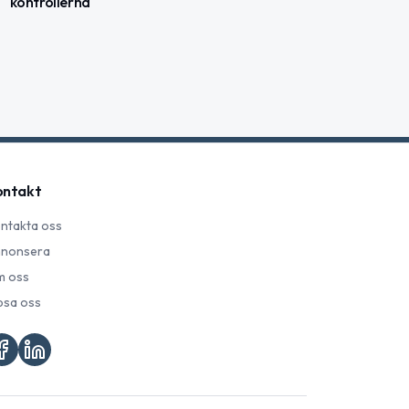
kontrollerna
ontakt
ntakta oss
nonsera
 oss
psa oss