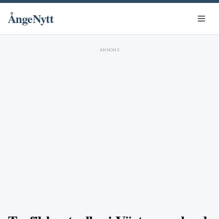
ÅngeNytt
ANNONS