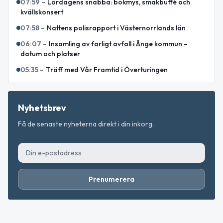
07:59
–
Lördagens snabba: bokmys, smakbuffé och
kvällskonsert
07:58
–
Nattens polisrapport i Västernorrlands län
06:07
–
Insamling av farligt avfall i Ånge kommun –
datum och platser
05:35
–
Träff med Vår Framtid i Överturingen
Nyhetsbrev
Få de senaste nyheterna direkt i din inkorg.
Prenumerera