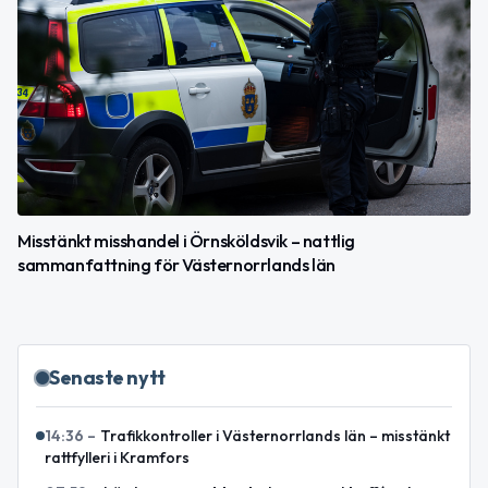
Misstänkt misshandel i Örnsköldsvik – nattlig
sammanfattning för Västernorrlands län
Senaste nytt
14:36
–
Trafikkontroller i Västernorrlands län – misstänkt
rattfylleri i Kramfors