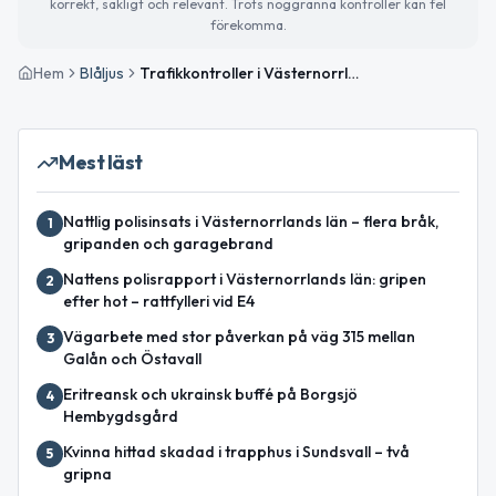
korrekt, sakligt och relevant. Trots noggranna kontroller kan fel
förekomma.
Hem
Blåljus
Trafikkontroller i Västernorrland resulterade i sanktioner och ordningsbot
Mest läst
Nattlig polisinsats i Västernorrlands län – flera bråk,
1
gripanden och garagebrand
Nattens polisrapport i Västernorrlands län: gripen
2
efter hot – rattfylleri vid E4
Vägarbete med stor påverkan på väg 315 mellan
3
Galån och Östavall
Eritreansk och ukrainsk buffé på Borgsjö
4
Hembygdsgård
Kvinna hittad skadad i trapphus i Sundsvall – två
5
gripna