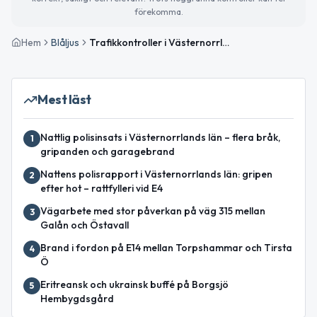
förekomma.
Hem
Blåljus
Trafikkontroller i Västernorrland – några hastighetsböter men inga nykterhetsanmärkningar
Mest läst
Nattlig polisinsats i Västernorrlands län – flera bråk,
1
gripanden och garagebrand
Nattens polisrapport i Västernorrlands län: gripen
2
efter hot – rattfylleri vid E4
Vägarbete med stor påverkan på väg 315 mellan
3
Galån och Östavall
Brand i fordon på E14 mellan Torpshammar och Tirsta
4
Ö
Eritreansk och ukrainsk buffé på Borgsjö
5
Hembygdsgård