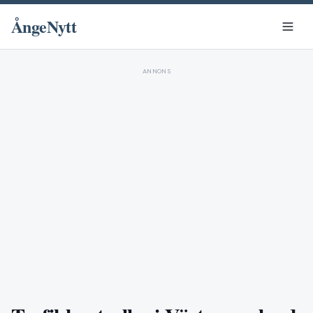
ÅngeNytt
ANNONS