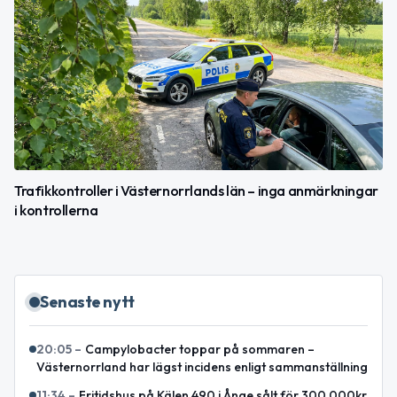
Trafikkontroller i Västernorrlands län – inga anmärkningar
i kontrollerna
Senaste nytt
20:05
–
Campylobacter toppar på sommaren –
Västernorrland har lägst incidens enligt sammanställning
11:34
–
Fritidshus på Kälen 490 i Ånge sålt för 300 000kr