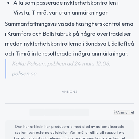
Alla som passerade nykterhetskontrollen i
Vivsta, Timrå, var utan anmärkningar.
Sammanfattningsvis visade hastighetskontrollerna
i Kramfors och Bollstabruk på några överträdelser
medan nykterhetskontrollerna i Sundsvall, Sollefteå
och Timrå inte resulterade i några anmärkningar.
Källa: Polisen, publicerad 24 mars 12.06,
polisen.se
ANNONS
Anmäl fel
Den här artikeln har producerats med stöd av automatiserade
system och externa datakällor. Vårt mål är alltid att rapportera
korrekt, sakligt och relevant. Trots noggranna kontroller kan fel