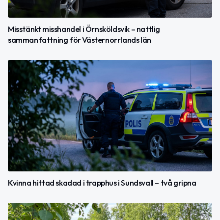
Misstänkt misshandel i Örnsköldsvik – nattlig
sammanfattning för Västernorrlands län
Kvinna hittad skadad i trapphus i Sundsvall – två gripna