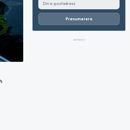
Prenumerera
ANNONS
h