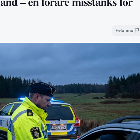
land – en förare misstänks för
Felanmäl