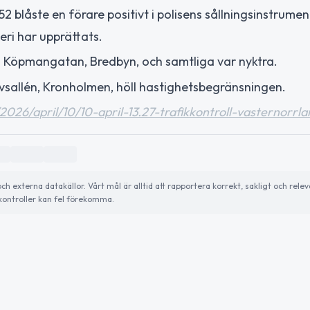
2 blåste en förare positivt i polisens sållningsinstrume
ri har upprättats.
å Köpmangatan, Bredbyn, och samtliga var nyktra.
vsallén, Kronholmen, höll hastighetsbegränsningen.
/2026/april/10/10-april-13.27-trafikkontroll-vasternorrla
externa datakällor. Vårt mål är alltid att rapportera korrekt, sakligt och relev
ontroller kan fel förekomma.