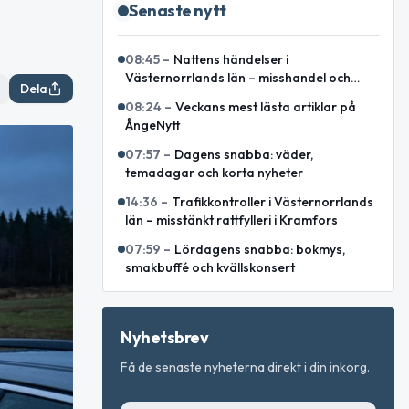
Senaste nytt
08:45
–
Nattens händelser i
Västernorrlands län – misshandel och
Dela
bilbrand bland rapporterade ärenden
08:24
–
Veckans mest lästa artiklar på
ÅngeNytt
07:57
–
Dagens snabba: väder,
temadagar och korta nyheter
14:36
–
Trafikkontroller i Västernorrlands
län – misstänkt rattfylleri i Kramfors
07:59
–
Lördagens snabba: bokmys,
smakbuffé och kvällskonsert
Nyhetsbrev
Få de senaste nyheterna direkt i din inkorg.