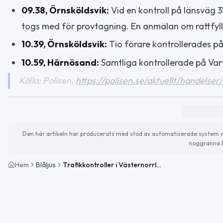
09.38, Örnsköldsvik:
Vid en kontroll på länsväg 35
togs med för provtagning. En anmälan om rattfylle
10.39, Örnsköldsvik:
Tio förare kontrollerades p
10.59, Härnösand:
Samtliga kontrollerade på Var
Källa: Polisen,
https://polisen.se/aktuellt/handelser
Den här artikeln har producerats med stöd av automatiserade system och 
noggranna k
Hem
Blåljus
Trafikkontroller i Västernorrland – en förare misstänks för rattfylleri