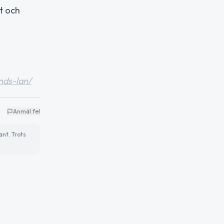
nt och
nds-lan/
Anmäl fel
ant. Trots