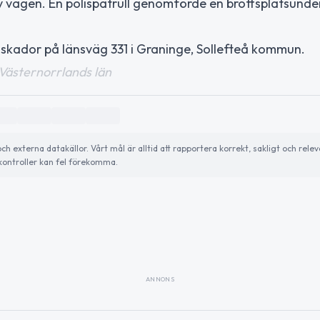
v vägen. En polispatrull genomförde en brottsplatsunde
nskador på länsväg 331 i Graninge, Sollefteå kommun.
 Västernorrlands län
externa datakällor. Vårt mål är alltid att rapportera korrekt, sakligt och relev
ontroller kan fel förekomma.
ANNONS