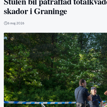
Stulen bil påträffad totalkva
skador i Graninge
6 maj 2026