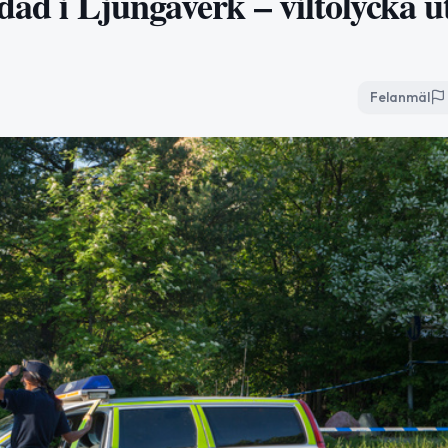
ddad i Ljungaverk – viltolycka u
Felanmäl