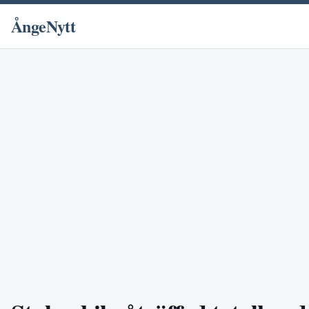
ÅngeNytt