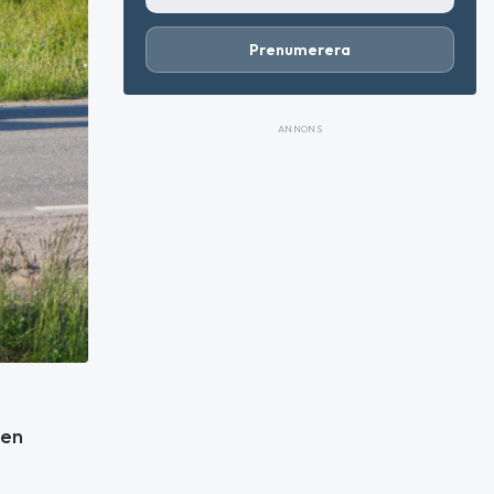
Prenumerera
ANNONS
 en