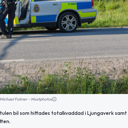
d: Michael Folmer - Mostphotos
tulen bil som hittades totalkvaddad i Ljungaverk samt
tten.