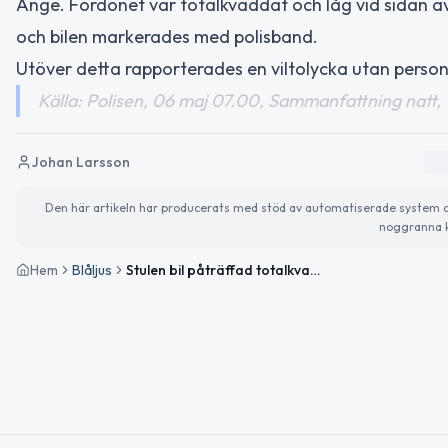
Ånge. Fordonet var totalkvaddat och låg vid sidan a
och bilen markerades med polisband.
Utöver detta rapporterades en viltolycka utan perso
Källa: Polisen, 06 maj 07.00, Sammanfattning natt,
Johan Larsson
Den här artikeln har producerats med stöd av automatiserade system och 
noggranna k
Hem
Blåljus
Stulen bil påträffad totalkvaddad i Ljungaverk – viltolycka utan skador i Graninge