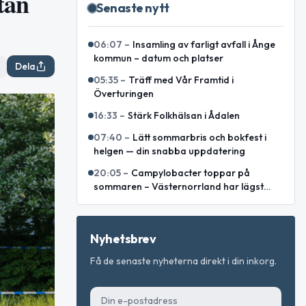
tan
Senaste nytt
06:07
–
Insamling av farligt avfall i Ånge
kommun – datum och platser
Dela
05:35
–
Träff med Vår Framtid i
Överturingen
16:33
–
Stärk Folkhälsan i Ådalen
07:40
–
Lätt sommarbris och bokfest i
helgen — din snabba uppdatering
20:05
–
Campylobacter toppar på
sommaren – Västernorrland har lägst
incidens enligt sammanställning
Nyhetsbrev
Få de senaste nyheterna direkt i din inkorg.