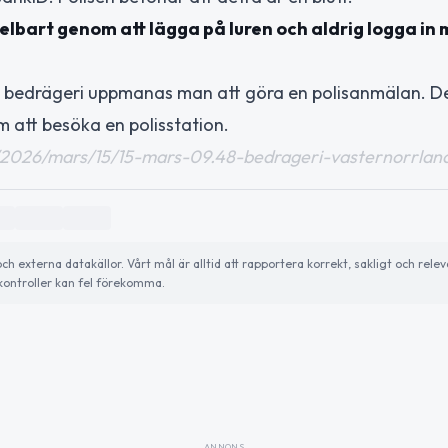
lbart genom att lägga på luren och aldrig logga in
rdat bedrägeri uppmanas man att göra en polisanmälan. D
m att besöka en polisstation.
ser/2026/mars/15/15-mars-09.48-bedrageri-vasternorrlan
externa datakällor. Vårt mål är alltid att rapportera korrekt, sakligt och relev
ontroller kan fel förekomma.
ANNONS