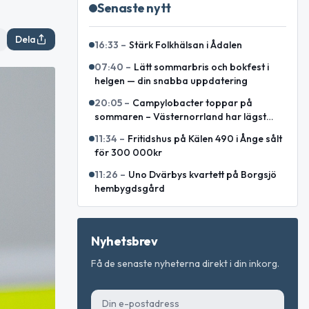
Senaste nytt
Dela
16:33
–
Stärk Folkhälsan i Ådalen
07:40
–
Lätt sommarbris och bokfest i
helgen — din snabba uppdatering
20:05
–
Campylobacter toppar på
sommaren – Västernorrland har lägst
incidens enligt sammanställning
11:34
–
Fritidshus på Kälen 490 i Ånge sålt
för 300 000kr
11:26
–
Uno Dvärbys kvartett på Borgsjö
hembygdsgård
Nyhetsbrev
Få de senaste nyheterna direkt i din inkorg.