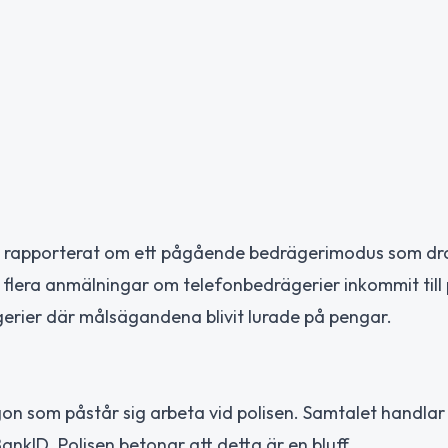
9.48 rapporterat om ett pågående bedrägerimodus som d
flera anmälningar om telefonbedrägerier inkommit till 
ägerier där målsägandena blivit lurade på pengar.
on som påstår sig arbeta vid polisen. Samtalet handlar
nkID. Polisen betonar att detta är en bluff.