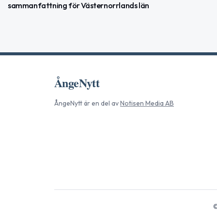
sammanfattning för Västernorrlands län
ÅngeNytt
ÅngeNytt
är en del av
Notisen Media AB