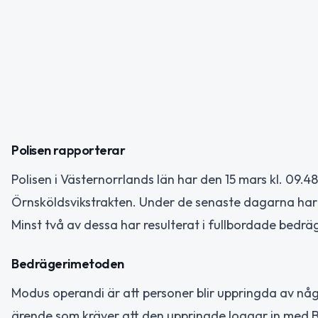
Polisen rapporterar
Polisen i Västernorrlands län har den 15 mars kl. 0
Örnsköldsvikstrakten. Under de senaste dagarna har 
Minst två av dessa har resulterat i fullbordade bedr
Bedrägerimetoden
Modus operandi är att personer blir uppringda av någ
ärende som kräver att den uppringde loggar in med Ba