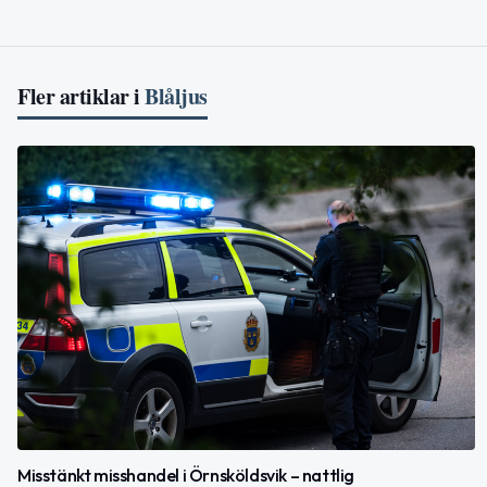
Fler artiklar i
Blåljus
Misstänkt misshandel i Örnsköldsvik – nattlig