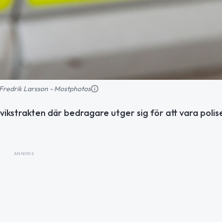
d: Fredrik Larsson - Mostphotos
ikstrakten där bedragare utger sig för att vara polis
ANNONS