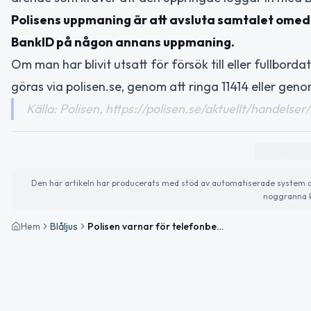
Polisens uppmaning är att avsluta samtalet omede
BankID på någon annans uppmaning.
Om man har blivit utsatt för försök till eller fullbo
göras via polisen.se, genom att ringa 11414 eller geno
Källa: Polisen, https://polisen.se/aktuellt/handel
Den här artikeln har producerats med stöd av automatiserade system och 
noggranna k
Hem
Blåljus
Polisen varnar för telefonbedrägerier i Västernorrlands län