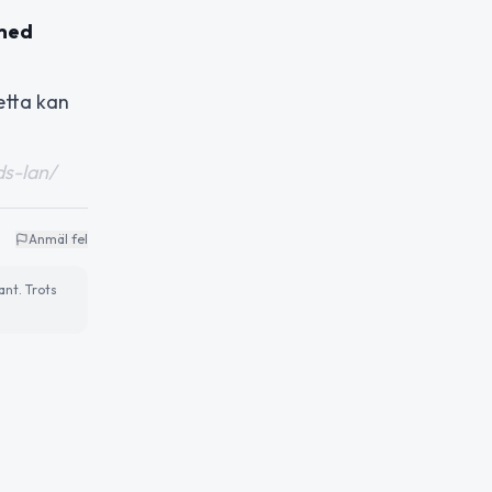
 med
etta kan
ds-lan/
Anmäl fel
ant. Trots