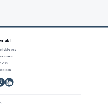
ontakt
ntakta oss
nonsera
 oss
psa oss
n.