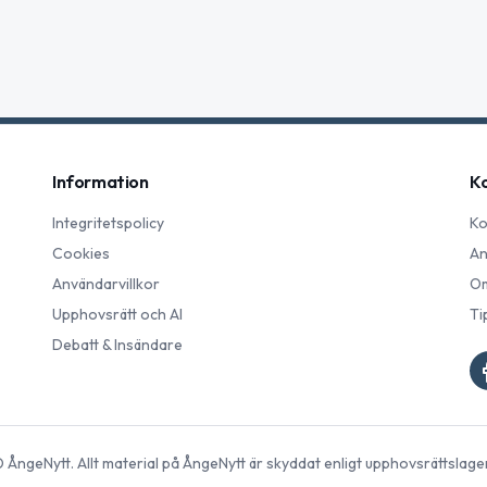
Information
K
Integritetspolicy
Ko
Cookies
An
Användarvillkor
Om
Upphovsrätt och AI
Ti
Debatt & Insändare
©
ÅngeNytt
. Allt material på
ÅngeNytt
är skyddat enligt upphovsrättslage