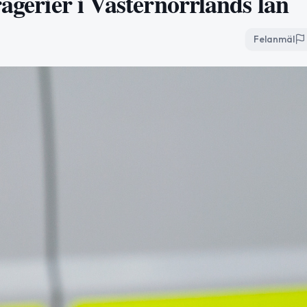
rägerier i Västernorrlands län
Felanmäl