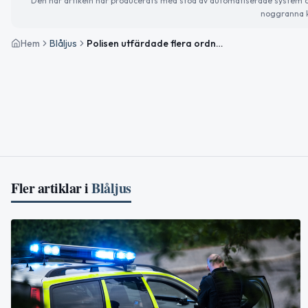
Den här artikeln har producerats med stöd av automatiserade system och 
noggranna k
Hem
Blåljus
Polisen utfärdade flera ordningsböter vid hastighetskontroller i Västernorrland
Fler artiklar i
Blåljus