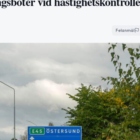
gsböter vid hastighetskontrolle
Felanmäl