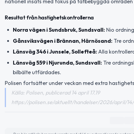
nationell insats med fokus på tätbebyggda områden d
Resultat från hastighetskontrollerna
Norra vägen i Sundsbruk, Sundsvall:
Nio ordning
Gånsviksvägen i Brännan, Härnösand:
Tre ordn
Länsväg 346 i Junsele, Sollefteå:
Alla kontroller
Länsväg 559 i Njurunda, Sundsvall:
Tre ordnings
bilbälte utfärdades.
Polisen fortsätter under veckan med extra hastighetsk
Källa: Polisen, publicerad 14 april 17.19
https://polisen.se/aktuellt/handelser/2026/april/14/