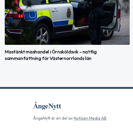
Misstänkt misshandel i Örnsköldsvik – nattlig
sammanfattning för Västernorrlands län
ÅngeNytt
ÅngeNytt
är en del av
Notisen Media AB