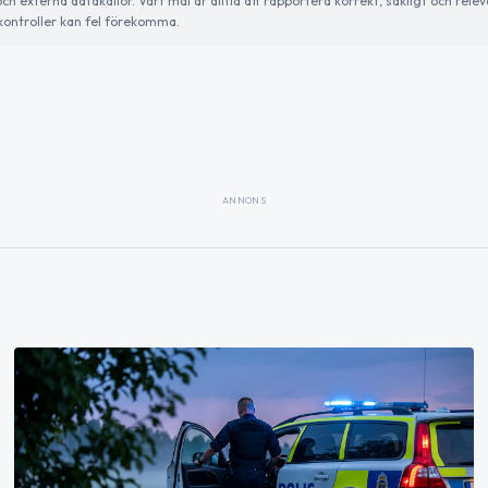
externa datakällor. Vårt mål är alltid att rapportera korrekt, sakligt och relev
ontroller kan fel förekomma.
ANNONS