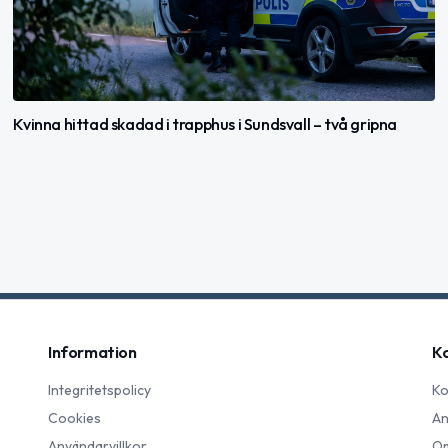
Kvinna hittad skadad i trapphus i Sundsvall – två gripna
Information
K
Integritetspolicy
Ko
Cookies
An
Användarvillkor
Om