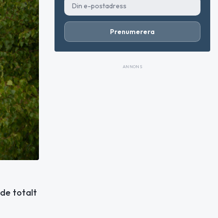
Prenumerera
ANNONS
ade totalt