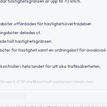
är hastighetsgränsen är upp till 70 km/h.
sböter utfärdades för hastighetsöverträdelser.
ingsböter delades ut.
ade höll hastighetsgränsen.
böter för hastighet samt en ordningsbot för avsaknad 
ontroller i hela landet för att öka trafiksäkerheten.
14-april-17.19-trafikkontroll-vasternorrlands-lan/