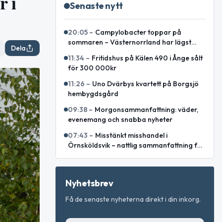
r i
Senaste nytt
20:05
–
Campylobacter toppar på
sommaren – Västernorrland har lägst
Dela
incidens enligt sammanställning
11:34
–
Fritidshus på Kälen 490 i Ånge sålt
för 300 000kr
11:26
–
Uno Dvärbys kvartett på Borgsjö
hembygdsgård
09:38
–
Morgonsammanfattning: väder,
evenemang och snabba nyheter
07:43
–
Misstänkt misshandel i
Örnsköldsvik – nattlig sammanfattning för
Västernorrlands län
Nyhetsbrev
Få de senaste nyheterna direkt i din inkorg.