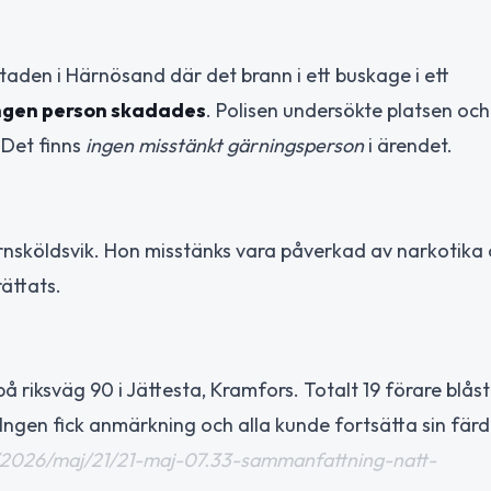
staden i Härnösand där det brann i ett buskage i ett
ngen person skadades
. Polisen undersökte platsen och
 Det finns
ingen misstänkt gärningsperson
i ärendet.
 Örnsköldsvik. Hon misstänks vara påverkad av narkotika
ättats.
 riksväg 90 i Jättesta, Kramfors. Totalt 19 förare blåst
 Ingen fick anmärkning och alla kunde fortsätta sin färd
ser/2026/maj/21/21-maj-07.33-sammanfattning-natt-