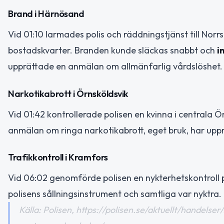
Brand i Härnösand
Vid 01:10 larmades polis och räddningstjänst till Norr
bostadskvarter. Branden kunde släckas snabbt och
i
upprättade en anmälan om allmänfarlig vårdslöshet.
Narkotikabrott i Örnsköldsvik
Vid 01:42 kontrollerade polisen en kvinna i centrala
anmälan om ringa narkotikabrott, eget bruk, har uppr
Trafikkontroll i Kramfors
Vid 06:02 genomförde polisen en nykterhetskontroll på
polisens sållningsinstrument och samtliga var nyktra.
Källa: Polisen, https://polisen.se/aktuellt/handel