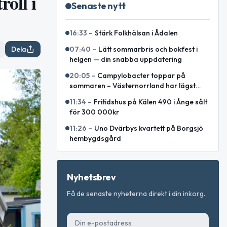
oll i
Senaste nytt
16:33
–
Stärk Folkhälsan i Ådalen
Dela
07:40
–
Lätt sommarbris och bokfest i
helgen — din snabba uppdatering
20:05
–
Campylobacter toppar på
sommaren – Västernorrland har lägst
incidens enligt sammanställning
11:34
–
Fritidshus på Kälen 490 i Ånge sålt
för 300 000kr
11:26
–
Uno Dvärbys kvartett på Borgsjö
hembygdsgård
Nyhetsbrev
Få de senaste nyheterna direkt i din inkorg.