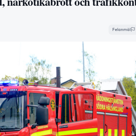
 narkotikabrott och trafikkontr
Felanmäl