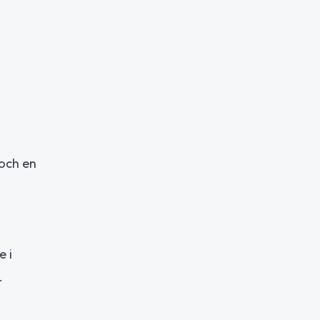
 och en
e i
.