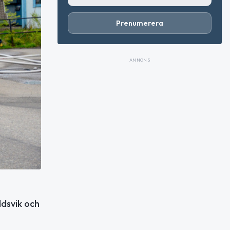
Prenumerera
ANNONS
ldsvik och