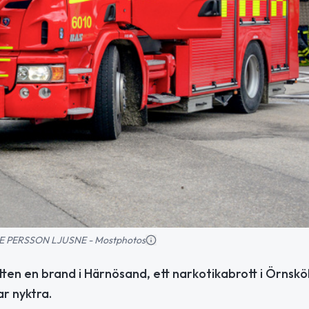
TAGE PERSSON LJUSNE - Mostphotos
ten en brand i Härnösand, ett narkotikabrott i Örnskö
ar nyktra.