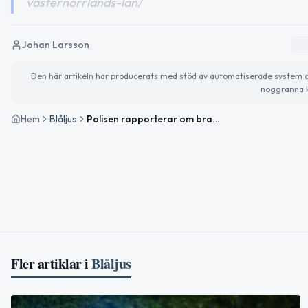
vasternorrlands-lan/
Johan Larsson
Den här artikeln har producerats med stöd av automatiserade system och 
noggranna k
Hem
Blåljus
Polisen rapporterar om brand, narkotikabrott och trafikkontroll i Västernorrland
Fler artiklar i
Blåljus