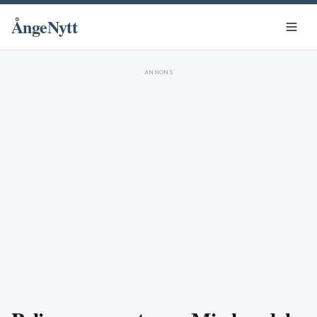
ÅngeNytt
ANNONS