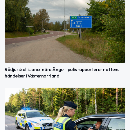
Rådjurskollisioner nära Ånge – polis rapporterar nattens
händelser i Västernorrland