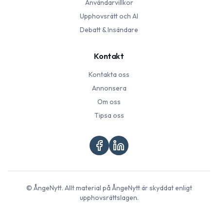
Användarvillkor
Upphovsrätt och AI
Debatt & Insändare
Kontakt
Kontakta oss
Annonsera
Om oss
Tipsa oss
©
ÅngeNytt
. Allt material på
ÅngeNytt
är skyddat enligt
upphovsrättslagen.