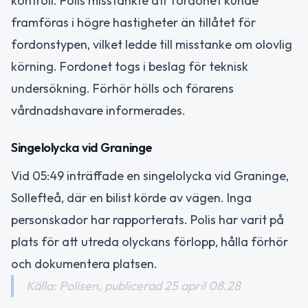
kontroll. Polis misstänkte att fordonet kunde
framföras i högre hastigheter än tillåtet för
fordonstypen, vilket ledde till misstanke om olovlig
körning. Fordonet togs i beslag för teknisk
undersökning. Förhör hölls och förarens
vårdnadshavare informerades.
Singelolycka vid Graninge
Vid 05:49 inträffade en singelolycka vid Graninge,
Sollefteå, där en bilist körde av vägen. Inga
personskador har rapporterats. Polis har varit på
plats för att utreda olyckans förlopp, hålla förhör
och dokumentera platsen.
Källa: Polisen, publicerad 25 april 08.28