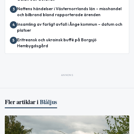
Nattens händelser i Västernorrlands län – misshandel
3
och bilbrand bland rapporterade ärenden
Insamling av farligt avfall i Ånge kommun – datum och
4
platser
Eritreansk och ukrainsk buffé på Borgsjö
5
Hembygdsgård
ANNONS
Fler artiklar i
Blåljus