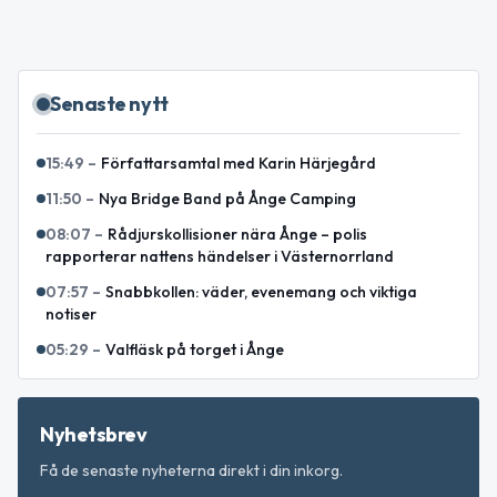
Senaste nytt
15:49
–
Författarsamtal med Karin Härjegård
11:50
–
Nya Bridge Band på Ånge Camping
08:07
–
Rådjurskollisioner nära Ånge – polis
rapporterar nattens händelser i Västernorrland
07:57
–
Snabbkollen: väder, evenemang och viktiga
notiser
05:29
–
Valfläsk på torget i Ånge
Nyhetsbrev
Få de senaste nyheterna direkt i din inkorg.