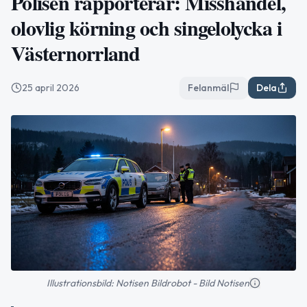
Polisen rapporterar: Misshandel,
olovlig körning och singelolycka i
Västernorrland
25 april 2026
Felanmäl
Dela
Illustrationsbild: Notisen Bildrobot - Bild Notisen