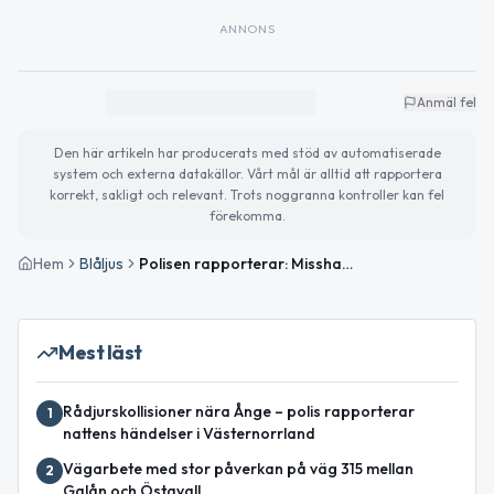
ANNONS
Anmäl fel
Den här artikeln har producerats med stöd av automatiserade
system och externa datakällor. Vårt mål är alltid att rapportera
korrekt, sakligt och relevant. Trots noggranna kontroller kan fel
förekomma.
Hem
Blåljus
Polisen rapporterar: Misshandel, olovlig körning och singelolycka i Västernorrland
Mest läst
Rådjurskollisioner nära Ånge – polis rapporterar
1
nattens händelser i Västernorrland
Vägarbete med stor påverkan på väg 315 mellan
2
Galån och Östavall