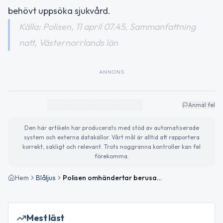
behövt uppsöka sjukvård.
Källa: Polisen, 11 april 07.45, Sammanfattning
natt, Västernorrlands län
ANNONS
Anmäl fel
Den här artikeln har producerats med stöd av automatiserade
system och externa datakällor. Vårt mål är alltid att rapportera
korrekt, sakligt och relevant. Trots noggranna kontroller kan fel
förekomma.
Hem
Blåljus
Polisen omhändertar berusade och utreder misshandel i Västernorrland
Mest läst