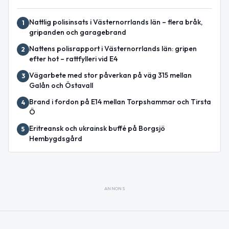
Nattlig polisinsats i Västernorrlands län – flera bråk,
1
gripanden och garagebrand
Nattens polisrapport i Västernorrlands län: gripen
2
efter hot – rattfylleri vid E4
Vägarbete med stor påverkan på väg 315 mellan
3
Galån och Östavall
Brand i fordon på E14 mellan Torpshammar och Tirsta
4
Ö
Eritreansk och ukrainsk buffé på Borgsjö
5
Hembygdsgård
ANNONS