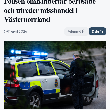
Polisen omhändertar berusade
och utreder misshandel i
Västernorrland
11 april 2026
Felanmäl
Dela