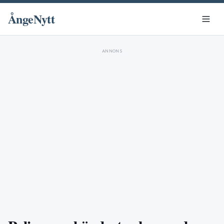
ÅngeNytt
ANNONS