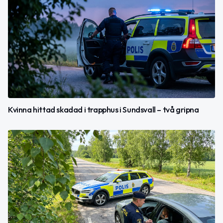
Kvinna hittad skadad i trapphus i Sundsvall – två gripna