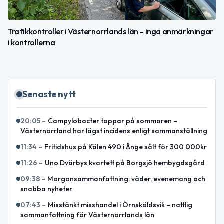
Trafikkontroller i Västernorrlands län – inga anmärkningar
i kontrollerna
Senaste nytt
20:05
–
Campylobacter toppar på sommaren –
Västernorrland har lägst incidens enligt sammanställning
11:34
–
Fritidshus på Kälen 490 i Ånge sålt för 300 000kr
11:26
–
Uno Dvärbys kvartett på Borgsjö hembygdsgård
09:38
–
Morgonsammanfattning: väder, evenemang och
snabba nyheter
07:43
–
Misstänkt misshandel i Örnsköldsvik – nattlig
sammanfattning för Västernorrlands län