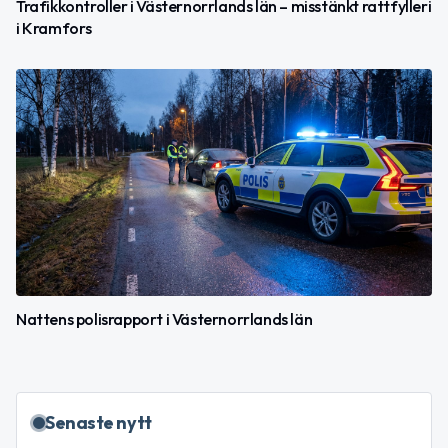
Trafikkontroller i Västernorrlands län – misstänkt rattfylleri
i Kramfors
Nattens polisrapport i Västernorrlands län
Senaste nytt