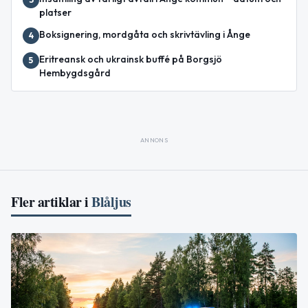
platser
Boksignering, mordgåta och skrivtävling i Ånge
4
Eritreansk och ukrainsk buffé på Borgsjö
5
Hembygdsgård
ANNONS
Fler artiklar i
Blåljus