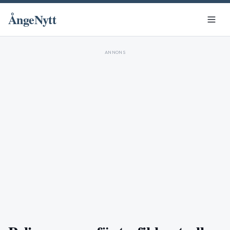
ÅngeNytt
ANNONS