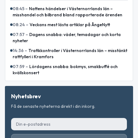
08:45
–
Nattens händelser i Västernorrlands län –
misshandel och bilbrand bland rapporterade ärenden
08:24
–
Veckans mest lästa artiklar på ÅngeNytt
07:57
–
Dagens snabba: väder, temadagar och korta
nyheter
14:36
–
Trafikkontroller i Västernorrlands län – misstänkt
rattfylleri i Kramfors
07:59
–
Lördagens snabba: bokmys, smakbuffé och
kvällskonsert
Nyhetsbrev
Få de senaste nyheterna direkt i din inkorg.