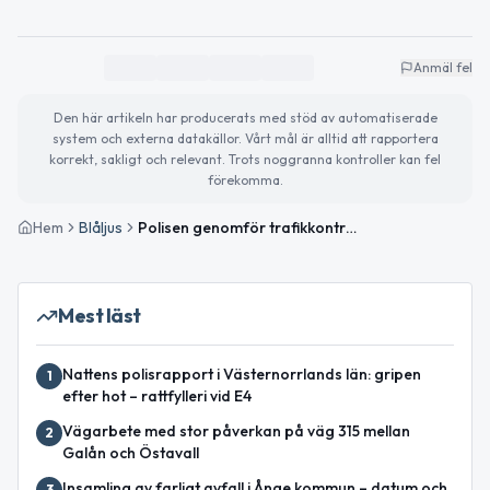
Anmäl fel
Den här artikeln har producerats med stöd av automatiserade
system och externa datakällor. Vårt mål är alltid att rapportera
korrekt, sakligt och relevant. Trots noggranna kontroller kan fel
förekomma.
Hem
Blåljus
Polisen genomför trafikkontroller i Västernorrlands län – flera böter utdelade
Mest läst
Nattens polisrapport i Västernorrlands län: gripen
1
efter hot – rattfylleri vid E4
Vägarbete med stor påverkan på väg 315 mellan
2
Galån och Östavall
Insamling av farligt avfall i Ånge kommun – datum och
3