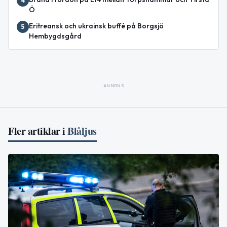
4
Ö
Eritreansk och ukrainsk buffé på Borgsjö
5
Hembygdsgård
ANNONS
Fler artiklar i
Blåljus