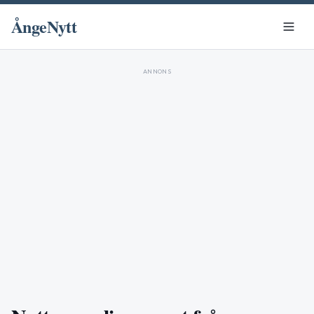
ÅngeNytt
ANNONS