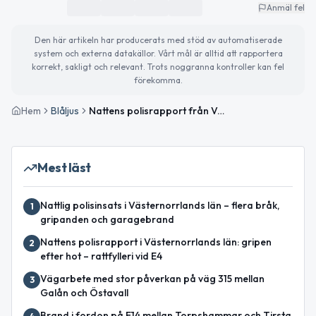
Anmäl fel
Den här artikeln har producerats med stöd av automatiserade
system och externa datakällor. Vårt mål är alltid att rapportera
korrekt, sakligt och relevant. Trots noggranna kontroller kan fel
förekomma.
Hem
Blåljus
Nattens polisrapport från Västernorrlands län – brand, viltolycka och trafikkontroller
Mest läst
Nattlig polisinsats i Västernorrlands län – flera bråk,
1
gripanden och garagebrand
Nattens polisrapport i Västernorrlands län: gripen
2
efter hot – rattfylleri vid E4
Vägarbete med stor påverkan på väg 315 mellan
3
Galån och Östavall
Brand i fordon på E14 mellan Torpshammar och Tirsta