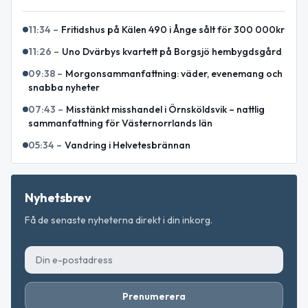
11:34
–
Fritidshus på Kälen 490 i Ånge sålt för 300 000kr
11:26
–
Uno Dvärbys kvartett på Borgsjö hembygdsgård
09:38
–
Morgonsammanfattning: väder, evenemang och
snabba nyheter
07:43
–
Misstänkt misshandel i Örnsköldsvik – nattlig
sammanfattning för Västernorrlands län
05:34
–
Vandring i Helvetesbrännan
Nyhetsbrev
Få de senaste nyheterna direkt i din inkorg.
Prenumerera