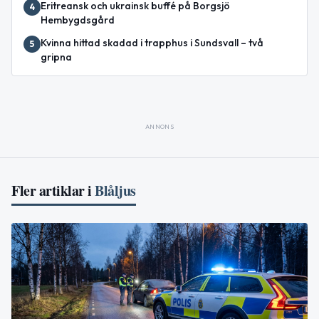
Eritreansk och ukrainsk buffé på Borgsjö
4
Hembygdsgård
Kvinna hittad skadad i trapphus i Sundsvall – två
5
gripna
ANNONS
Fler artiklar i
Blåljus