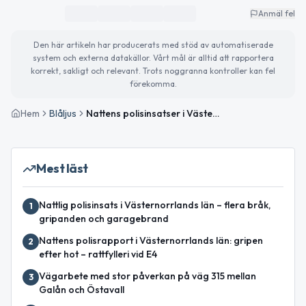
Anmäl fel
Den här artikeln har producerats med stöd av automatiserade
system och externa datakällor. Vårt mål är alltid att rapportera
korrekt, sakligt och relevant. Trots noggranna kontroller kan fel
förekomma.
Hem
Blåljus
Nattens polisinsatser i Västernorrlands län – rattfylleri och misshandel
Mest läst
Nattlig polisinsats i Västernorrlands län – flera bråk,
1
gripanden och garagebrand
Nattens polisrapport i Västernorrlands län: gripen
2
efter hot – rattfylleri vid E4
Vägarbete med stor påverkan på väg 315 mellan
3
Galån och Östavall