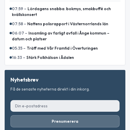
07:59
–
Lördagens snabba: bokmys, smakbuffé och
kvällskonsert
07:58
–
Nattens polisrapport i Västernorrlands län
06:07
–
Insamling av farligt avfall i Ånge kommun –
datum och platser
05:35
–
Träff med Vår Framtid i Överturingen
16:33
–
Stärk Folkhälsan i Ådalen
Nyhetsbrev
Få de senaste nyheterna direkt i din inkorg.
Prenumerera