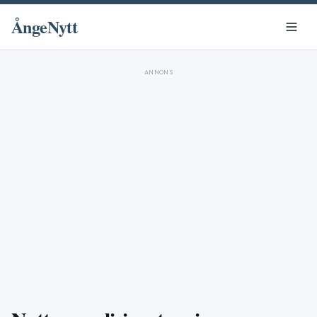
ÅngeNytt
ANNONS