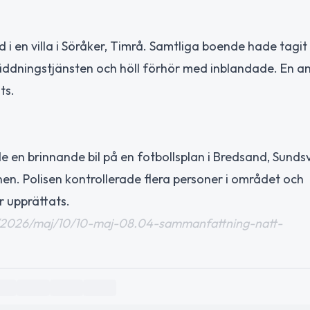
i en villa i Söråker, Timrå. Samtliga boende hade tagit 
räddningstjänsten och höll förhör med inblandade. En 
ts.
en brinnande bil på en fotbollsplan i Bredsand, Sundsva
en. Polisen kontrollerade flera personer i området och
 upprättats.
lser/2026/maj/10/10-maj-08.04-sammanfattning-natt-