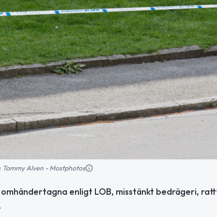
ld: Tommy Alven - Mostphotos
 omhändertagna enligt LOB, misstänkt bedrägeri, rattf
.