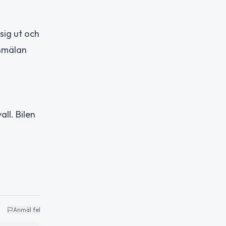
sig ut och
anmälan
ll. Bilen
Anmäl fel