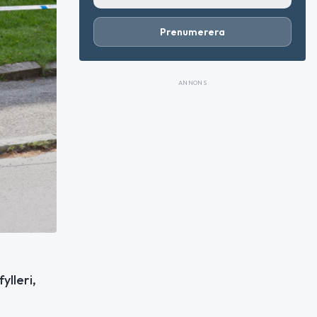
Prenumerera
ANNONS
ylleri,