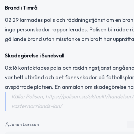
Brand i Timrå
02:29 larmades polis och räddningstjänst om en brand 
inga personskador rapporterades. Polisen biträdde 
gällande brand utan misstanke om brott har upprätta
Skadegörelse i Sundsvall
05:16 kontaktades polis och räddningstjänst angående 
var helt utbränd och det fanns skador på fotbollsplan
avspärrade platsen. En anmälan om skadegörelse har
Källa: Polisen, https://polisen.se/aktuellt/hande
vasternorrlands-lan/
Johan Larsson