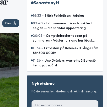
gar
Senaste nytt
16:33
–
Stärk Folkhälsan i Ådalen
Dela
07:40
–
Lätt sommarbris och bokfest i
helgen — din snabba uppdatering
20:05
–
Campylobacter toppar på
sommaren – Västernorrland har lägst
incidens enligt sammanställning
11:34
–
Fritidshus på Kälen 490 i Ånge sålt
för 300 000kr
11:26
–
Uno Dvärbys kvartett på Borgsjö
hembygdsgård
Nyhetsbrev
Få de senaste nyheterna direkt i din inkorg.