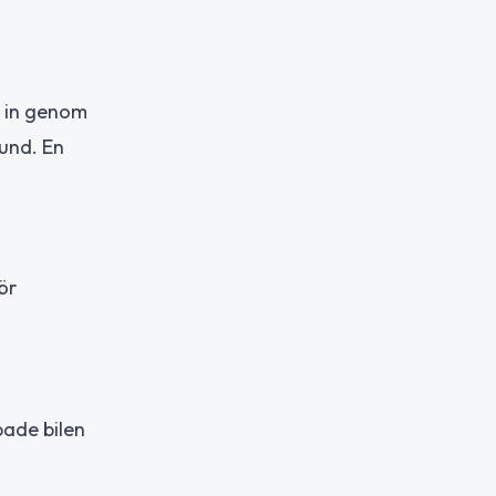
g in genom
kund. En
ör
pade bilen