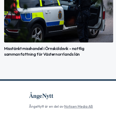
Misstänkt misshandel i Örnsköldsvik – nattlig
sammanfattning för Västernorrlands län
ÅngeNytt
ÅngeNytt
är en del av
Notisen Media AB