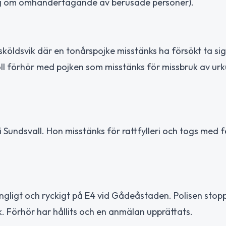
 om omhändertagande av berusade personer).
nsköldsvik där en tonårspojke misstänks ha försökt ta si
höll förhör med pojken som misstänks för missbruk av ur
 Sundsvall. Hon misstänks för rattfylleri och togs med f
ingligt och ryckigt på E4 vid Gådeåstaden. Polisen stop
k. Förhör har hållits och en anmälan upprättats.