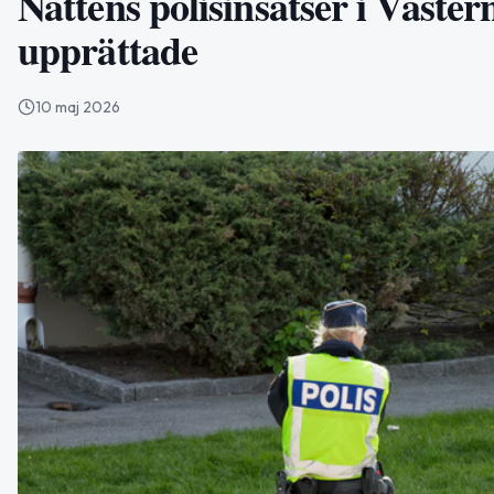
Nattens polisinsatser i Väste
upprättade
10 maj 2026