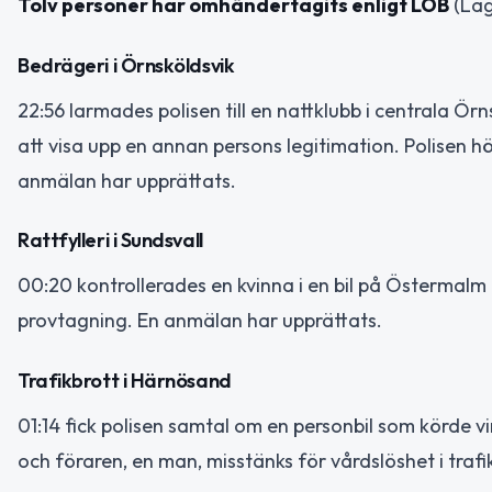
Tolv personer har omhändertagits enligt LOB
(Lag
Bedrägeri i Örnsköldsvik
22:56 larmades polisen till en nattklubb i centrala Ör
att visa upp en annan persons legitimation. Polisen 
anmälan har upprättats.
Rattfylleri i Sundsvall
00:20 kontrollerades en kvinna i en bil på Östermalm i
provtagning. En anmälan har upprättats.
Trafikbrott i Härnösand
01:14 fick polisen samtal om en personbil som körde v
och föraren, en man, misstänks för vårdslöshet i trafi