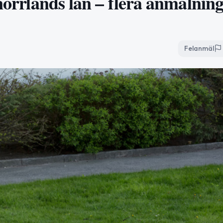
rnorrlands län – flera anmälnin
Felanmäl