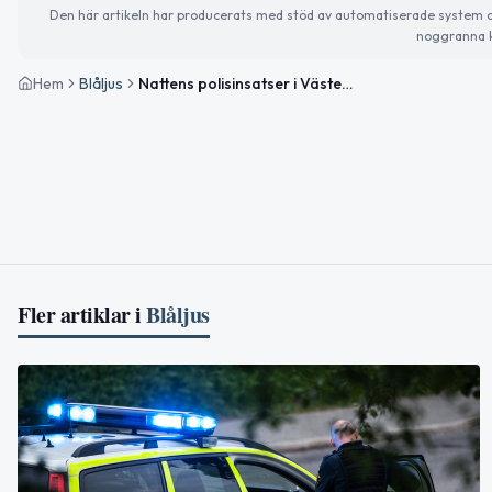
Den här artikeln har producerats med stöd av automatiserade system och 
noggranna k
Hem
Blåljus
Nattens polisinsatser i Västernorrlands län – flera anmälningar upprättade
Fler artiklar i
Blåljus