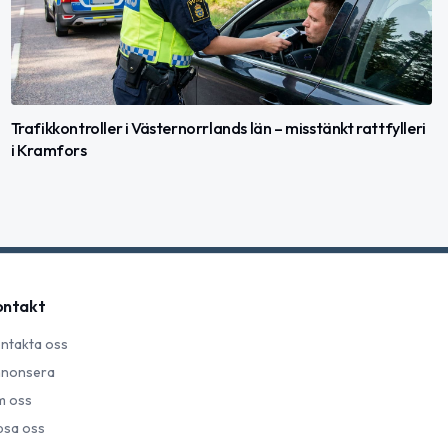
Trafikkontroller i Västernorrlands län – misstänkt rattfylleri
i Kramfors
ontakt
ntakta oss
nonsera
 oss
psa oss