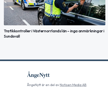
Trafikkontroller i Västernorrlands län – inga anmärkningar i
Sundsvall
ÅngeNytt
ÅngeNytt
är en del av
Notisen Media AB