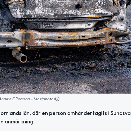
: Annika E Persson - Mostphotos
orrlands län, där en person omhändertagits i Sundsval
tan anmärkning.