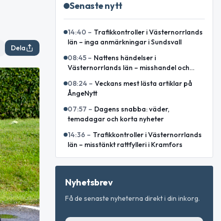
Senaste nytt
14:40
–
Trafikkontroller i Västernorrlands
län – inga anmärkningar i Sundsvall
Dela
08:45
–
Nattens händelser i
Västernorrlands län – misshandel och
bilbrand bland rapporterade ärenden
08:24
–
Veckans mest lästa artiklar på
ÅngeNytt
07:57
–
Dagens snabba: väder,
temadagar och korta nyheter
14:36
–
Trafikkontroller i Västernorrlands
län – misstänkt rattfylleri i Kramfors
Nyhetsbrev
Få de senaste nyheterna direkt i din inkorg.