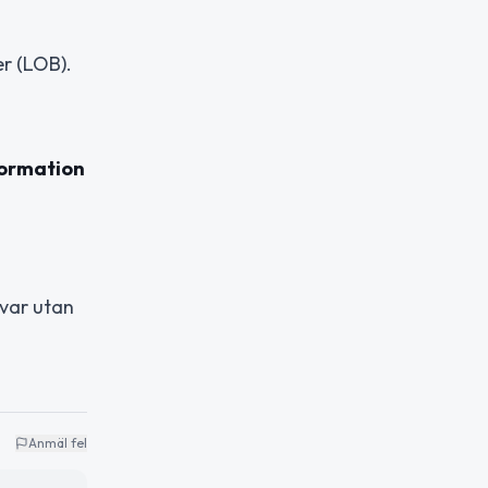
r (LOB).
formation
 var utan
Anmäl fel