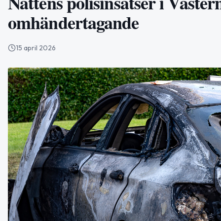
Nattens polisinsatser i Väste
omhändertagande
15 april 2026