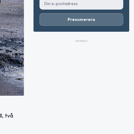
Prenumerera
ANNONS
l, två