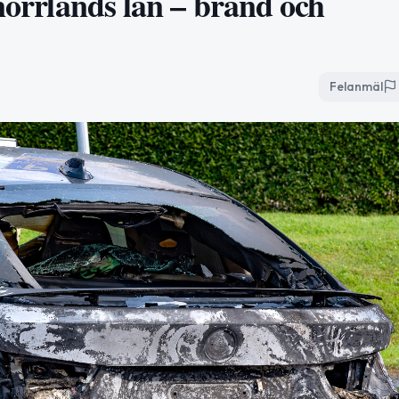
rnorrlands län – brand och
Felanmäl