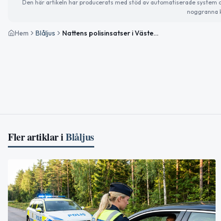
Den här artikeln har producerats med stöd av automatiserade system och 
noggranna k
Hem
Blåljus
Nattens polisinsatser i Västernorrlands län – brand och omhändertagande
Fler artiklar i
Blåljus