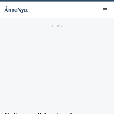
ÅngeNytt
ANNONS