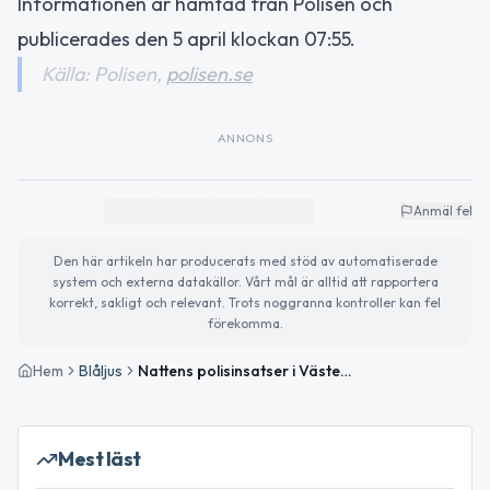
Informationen är hämtad från Polisen och
publicerades den 5 april klockan 07:55.
Källa: Polisen,
polisen.se
ANNONS
Anmäl fel
Den här artikeln har producerats med stöd av automatiserade
system och externa datakällor. Vårt mål är alltid att rapportera
korrekt, sakligt och relevant. Trots noggranna kontroller kan fel
förekomma.
Hem
Blåljus
Nattens polisinsatser i Västernorrland – flera omhändertagna och trafikärenden
Mest läst