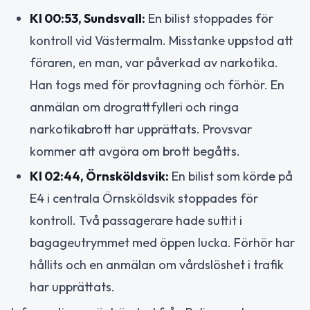
Kl 00:53, Sundsvall:
En bilist stoppades för
kontroll vid Västermalm. Misstanke uppstod att
föraren, en man, var påverkad av narkotika.
Han togs med för provtagning och förhör. En
anmälan om drograttfylleri och ringa
narkotikabrott har upprättats. Provsvar
kommer att avgöra om brott begåtts.
Kl 02:44, Örnsköldsvik:
En bilist som körde på
E4 i centrala Örnsköldsvik stoppades för
kontroll. Två passagerare hade suttit i
bagageutrymmet med öppen lucka. Förhör har
hållits och en anmälan om vårdslöshet i trafik
har upprättats.