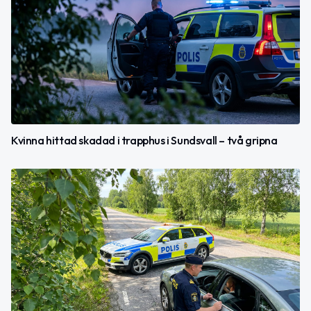
Kvinna hittad skadad i trapphus i Sundsvall – två gripna