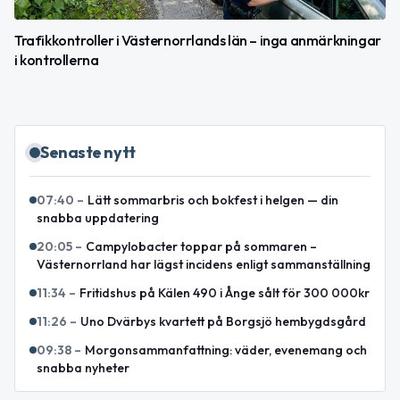
Trafikkontroller i Västernorrlands län – inga anmärkningar
i kontrollerna
Senaste nytt
07:40
–
Lätt sommarbris och bokfest i helgen — din
snabba uppdatering
20:05
–
Campylobacter toppar på sommaren –
Västernorrland har lägst incidens enligt sammanställning
11:34
–
Fritidshus på Kälen 490 i Ånge sålt för 300 000kr
11:26
–
Uno Dvärbys kvartett på Borgsjö hembygdsgård
09:38
–
Morgonsammanfattning: väder, evenemang och
snabba nyheter