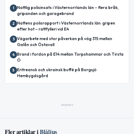
Nattlig polisinsats i Västernorrlands län – flera bråk,
1
gripanden och garagebrand
Nattens polisrapport i Västernorrlands län: gripen
2
efter hot – rattfylleri vid E4
Vägarbete med stor påverkan på väg 315 mellan
3
Galån och Östavall
Brand i fordon på E14 mellan Torpshammar och Tirsta
4
Ö
Eritreansk och ukrainsk buffé på Borgsjö
5
Hembygdsgård
ANNONS
Fler artiklar i
Blåljus