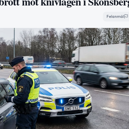
 brott mot knivlagen i Skönsber
Felanmäl