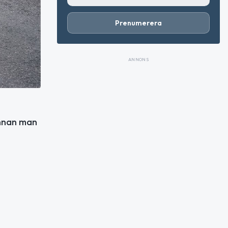
Prenumerera
ANNONS
annan man