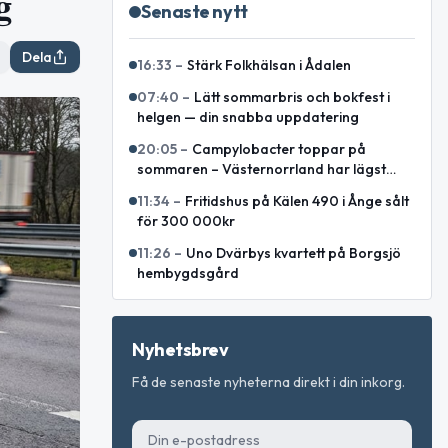
g
Senaste nytt
Dela
16:33
–
Stärk Folkhälsan i Ådalen
07:40
–
Lätt sommarbris och bokfest i
helgen — din snabba uppdatering
20:05
–
Campylobacter toppar på
sommaren – Västernorrland har lägst
incidens enligt sammanställning
11:34
–
Fritidshus på Kälen 490 i Ånge sålt
för 300 000kr
11:26
–
Uno Dvärbys kvartett på Borgsjö
hembygdsgård
Nyhetsbrev
Få de senaste nyheterna direkt i din inkorg.