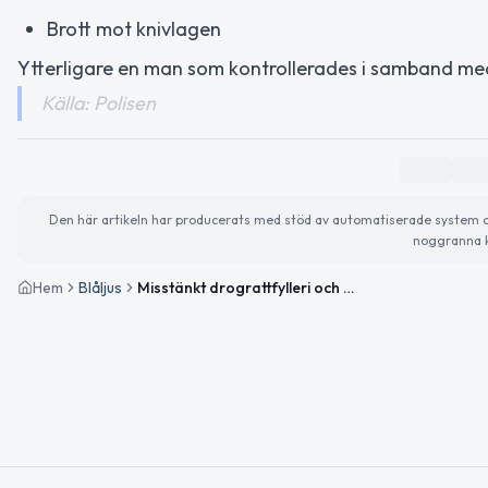
Brott mot knivlagen
Ytterligare en man som kontrollerades i samband med
Källa: Polisen
Den här artikeln har producerats med stöd av automatiserade system och 
noggranna k
Hem
Blåljus
Misstänkt drograttfylleri och brott mot knivlagen i Skönsberg