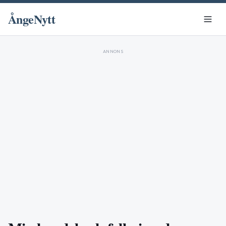
ÅngeNytt
ANNONS