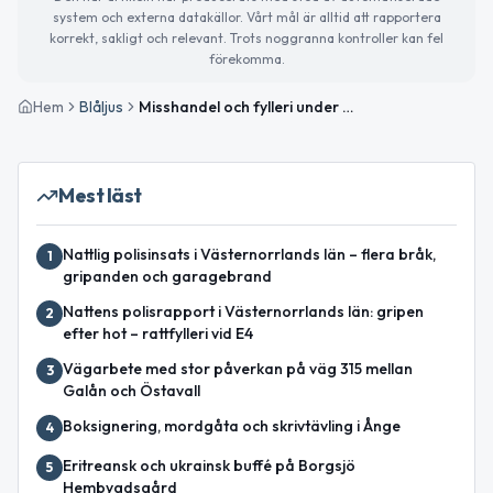
system och externa datakällor. Vårt mål är alltid att rapportera
korrekt, sakligt och relevant. Trots noggranna kontroller kan fel
förekomma.
Hem
Blåljus
Misshandel och fylleri under natten i Västernorrland
Mest läst
Nattlig polisinsats i Västernorrlands län – flera bråk,
1
gripanden och garagebrand
Nattens polisrapport i Västernorrlands län: gripen
2
efter hot – rattfylleri vid E4
Vägarbete med stor påverkan på väg 315 mellan
3
Galån och Östavall
Boksignering, mordgåta och skrivtävling i Ånge
4
Eritreansk och ukrainsk buffé på Borgsjö
5
Hembygdsgård