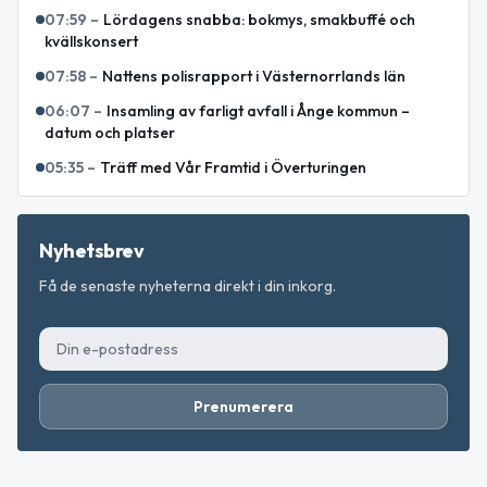
07:59
–
Lördagens snabba: bokmys, smakbuffé och
kvällskonsert
07:58
–
Nattens polisrapport i Västernorrlands län
06:07
–
Insamling av farligt avfall i Ånge kommun –
datum och platser
05:35
–
Träff med Vår Framtid i Överturingen
Nyhetsbrev
Få de senaste nyheterna direkt i din inkorg.
Prenumerera