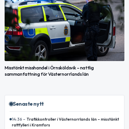
Misstänkt misshandel i Örnsköldsvik – nattlig
sammanfattning för Västernorrlands län
Senaste nytt
14:36
–
Trafikkontroller i Västernorrlands län – misstänkt
rattfylleri i Kramfors