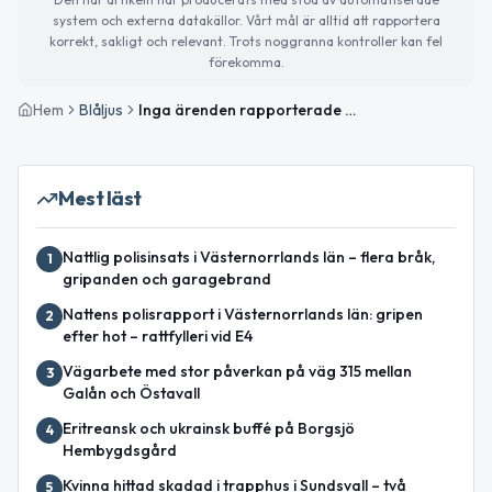
system och externa datakällor. Vårt mål är alltid att rapportera
korrekt, sakligt och relevant. Trots noggranna kontroller kan fel
förekomma.
Hem
Blåljus
Inga ärenden rapporterade under natten i Västernorrlands län
Mest läst
Nattlig polisinsats i Västernorrlands län – flera bråk,
1
gripanden och garagebrand
Nattens polisrapport i Västernorrlands län: gripen
2
efter hot – rattfylleri vid E4
Vägarbete med stor påverkan på väg 315 mellan
3
Galån och Östavall
Eritreansk och ukrainsk buffé på Borgsjö
4
Hembygdsgård
Kvinna hittad skadad i trapphus i Sundsvall – två
5