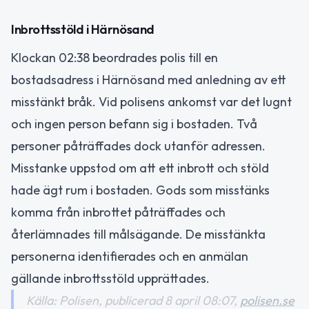
Inbrottsstöld i Härnösand
Klockan 02:38 beordrades polis till en
bostadsadress i Härnösand med anledning av ett
misstänkt bråk. Vid polisens ankomst var det lugnt
och ingen person befann sig i bostaden. Två
personer påträffades dock utanför adressen.
Misstanke uppstod om att ett inbrott och stöld
hade ägt rum i bostaden. Gods som misstänks
komma från inbrottet påträffades och
återlämnades till målsägande. De misstänkta
personerna identifierades och en anmälan
gällande inbrottsstöld upprättades.
Källa: Polisen, publicerad 8 april 08:07,
polisen.se