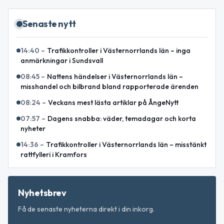
Senaste nytt
14:40
–
Trafikkontroller i Västernorrlands län – inga
anmärkningar i Sundsvall
08:45
–
Nattens händelser i Västernorrlands län –
misshandel och bilbrand bland rapporterade ärenden
08:24
–
Veckans mest lästa artiklar på ÅngeNytt
07:57
–
Dagens snabba: väder, temadagar och korta
nyheter
14:36
–
Trafikkontroller i Västernorrlands län – misstänkt
rattfylleri i Kramfors
Nyhetsbrev
Få de senaste nyheterna direkt i din inkorg.