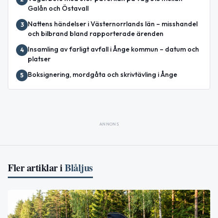
Galån och Östavall
Nattens händelser i Västernorrlands län – misshandel
3
och bilbrand bland rapporterade ärenden
Insamling av farligt avfall i Ånge kommun – datum och
4
platser
Boksignering, mordgåta och skrivtävling i Ånge
5
ANNONS
Fler artiklar i
Blåljus