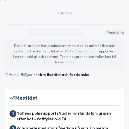
ANNONS
Anmäl fel
Den här artikeln har producerats med stöd av automatiserade
system och externa datakällor. Vårt mål är alltid att rapportera
korrekt, sakligt och relevant. Trots noggranna kontroller kan fel
förekomma.
Hem
Blåljus
Inbrottsstöld och fordonskontroller i Västernorrland under natten
Mest läst
Nattens polisrapport i Västernorrlands län: gripen
1
efter hot – rattfylleri vid E4
Vägarbete med stor påverkan på väg 315 mellan
2