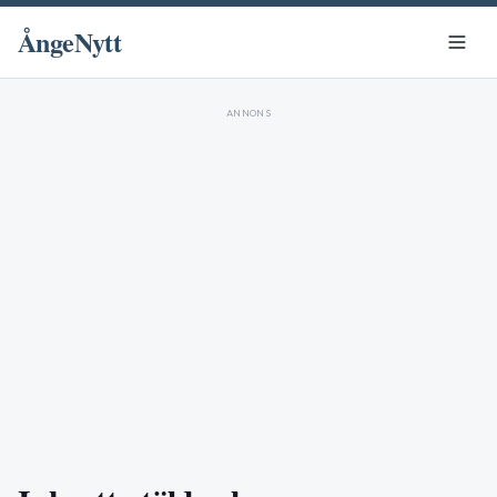
ÅngeNytt
ANNONS