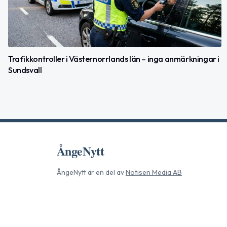
Trafikkontroller i Västernorrlands län – inga anmärkningar i
Sundsvall
ÅngeNytt
ÅngeNytt
är en del av
Notisen Media AB