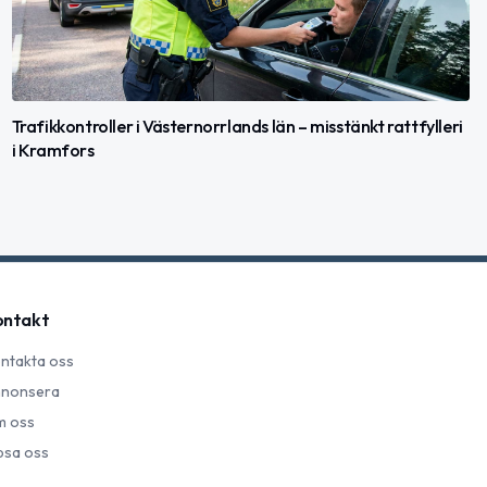
Trafikkontroller i Västernorrlands län – misstänkt rattfylleri
i Kramfors
ontakt
ntakta oss
nonsera
 oss
psa oss