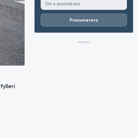
Prenumerera
ANNONS
fylleri