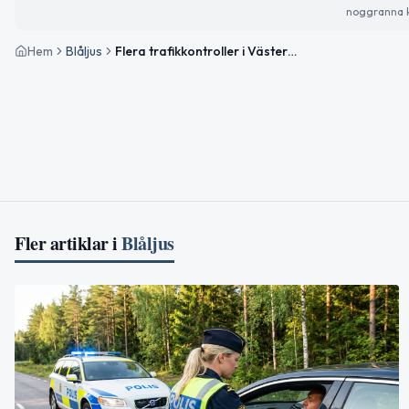
noggranna k
Hem
Blåljus
Flera trafikkontroller i Västernorrlands län – rattfylleri och hastighetsböter
Fler artiklar i
Blåljus