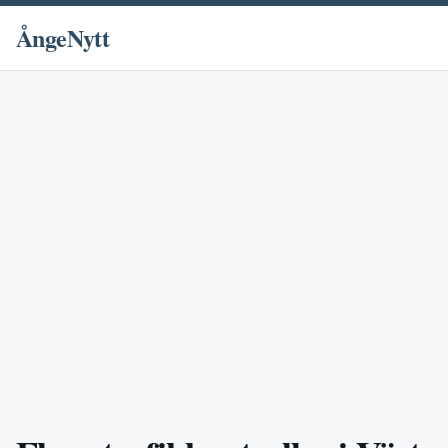
ÅngeNytt