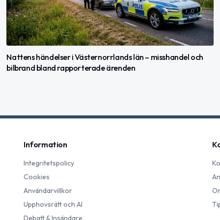
Nattens händelser i Västernorrlands län – misshandel och
bilbrand bland rapporterade ärenden
Information
K
Integritetspolicy
Ko
Cookies
An
Användarvillkor
Om
Upphovsrätt och AI
Ti
Debatt & Insändare