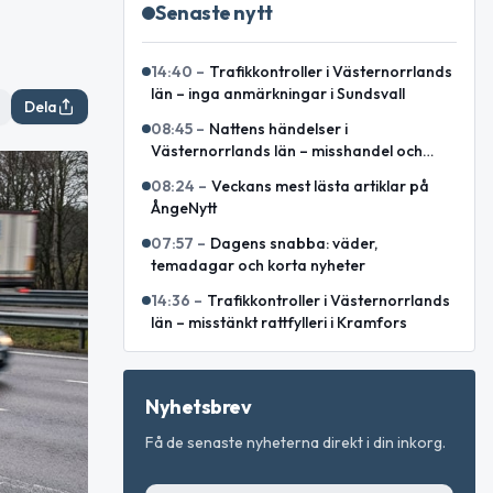
Senaste nytt
14:40
–
Trafikkontroller i Västernorrlands
län – inga anmärkningar i Sundsvall
Dela
08:45
–
Nattens händelser i
Västernorrlands län – misshandel och
bilbrand bland rapporterade ärenden
08:24
–
Veckans mest lästa artiklar på
ÅngeNytt
07:57
–
Dagens snabba: väder,
temadagar och korta nyheter
14:36
–
Trafikkontroller i Västernorrlands
län – misstänkt rattfylleri i Kramfors
Nyhetsbrev
Få de senaste nyheterna direkt i din inkorg.