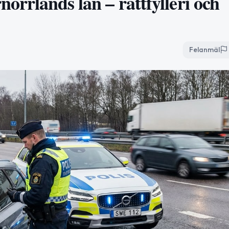
norrlands län – rattfylleri och
Felanmäl