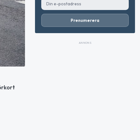
Prenumerera
ANNONS
örkort