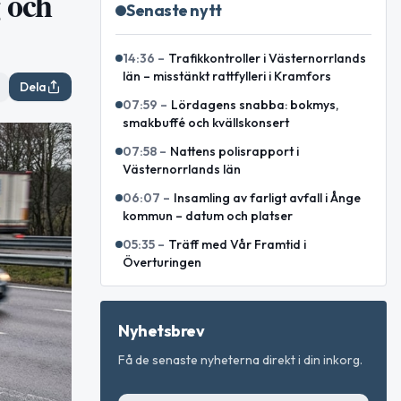
g och
Senaste nytt
14:36
–
Trafikkontroller i Västernorrlands
län – misstänkt rattfylleri i Kramfors
Dela
07:59
–
Lördagens snabba: bokmys,
smakbuffé och kvällskonsert
07:58
–
Nattens polisrapport i
Västernorrlands län
06:07
–
Insamling av farligt avfall i Ånge
kommun – datum och platser
05:35
–
Träff med Vår Framtid i
Överturingen
Nyhetsbrev
Få de senaste nyheterna direkt i din inkorg.