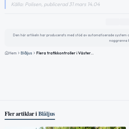
Källa: Polisen, publicerad 31 mars 14.04
Den här artikeln har producerats med stöd av automatiserade system och 
noggranna k
Hem
Blåljus
Flera trafikkontroller i Västernorrlands län – olovlig körning och hastighetsböter
Fler artiklar i
Blåljus