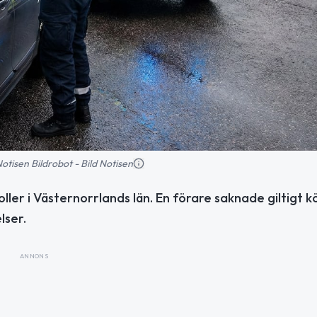
 Notisen Bildrobot - Bild Notisen
ller i Västernorrlands län. En förare saknade giltigt k
lser.
ANNONS