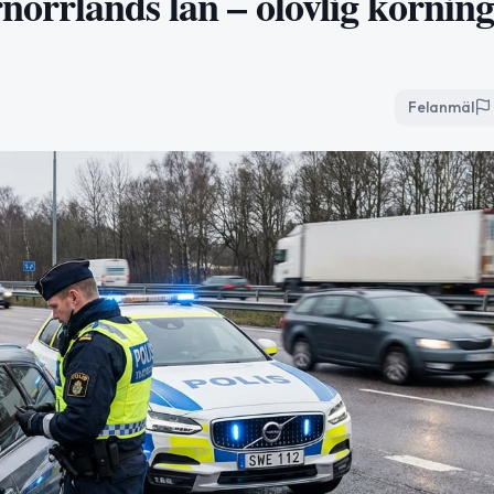
rnorrlands län – olovlig körnin
Felanmäl