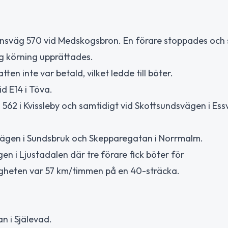
änsväg 570 vid Medskogsbron. En förare stoppades och
ig körning upprättades.
ten inte var betald, vilket ledde till böter.
d E14 i Töva.
 562 i Kvissleby och samtidigt vid Skottsundsvägen i Essv
vägen i Sundsbruk och Skepparegatan i Norrmalm.
gen i Ljustadalen där tre förare fick böter för
gheten var 57 km/timmen på en 40-sträcka.
n i Själevad.