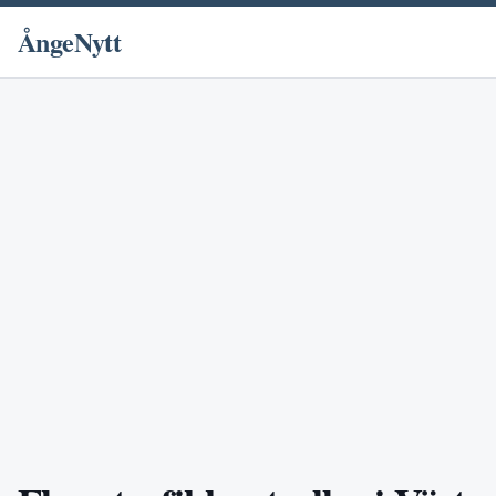
ÅngeNytt