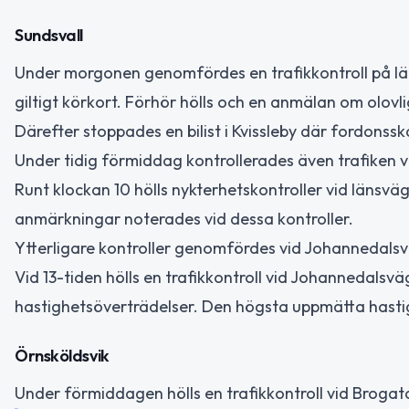
Sundsvall
Under morgonen genomfördes en trafikkontroll på l
giltigt körkort. Förhör hölls och en anmälan om olovl
Därefter stoppades en bilist i Kvissleby där fordonsskat
Under tidig förmiddag kontrollerades även trafiken vi
Runt klockan 10 hölls nykterhetskontroller vid länsväg
anmärkningar noterades vid dessa kontroller.
Ytterligare kontroller genomfördes vid Johannedals
Vid 13-tiden hölls en trafikkontroll vid Johannedalsvä
hastighetsöverträdelser. Den högsta uppmätta hasti
Örnsköldsvik
Under förmiddagen hölls en trafikkontroll vid Brogata