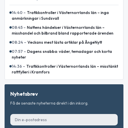
14:40
–
Trafikkontroller i Västernorrlands län – inga
anmärkningar i Sundsvall
08:45
–
Nattens händelser i Västernorrlands län –
misshandel och bilbrand bland rapporterade ärenden
08:24
–
Veckans mest lästa artiklar på ÅngeNytt
07:57
–
Dagens snabba: väder, temadagar och korta
nyheter
14:36
–
Trafikkontroller i Västernorrlands län – misstänkt
rattfylleri i Kramfors
Nyhetsbrev
Få de senaste nyheterna direkt i din inkorg.