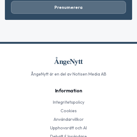
Prenumerera
ÅngeNytt
ÅngeNytt
är en del av Notisen Media AB
Information
Integritetspolicy
Cookies
Användarvillkor
Upphovsrätt och AI
Debatt & Insändare