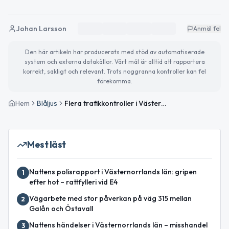
Johan Larsson
Anmäl fel
Den här artikeln har producerats med stöd av automatiserade
system och externa datakällor. Vårt mål är alltid att rapportera
korrekt, sakligt och relevant. Trots noggranna kontroller kan fel
förekomma.
Hem
Blåljus
Flera trafikkontroller i Västernorrland – narkotikapåverkad förare anmäld
Mest läst
Nattens polisrapport i Västernorrlands län: gripen
1
efter hot – rattfylleri vid E4
Vägarbete med stor påverkan på väg 315 mellan
2
Galån och Östavall
Nattens händelser i Västernorrlands län – misshandel
3