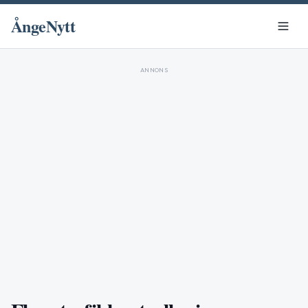
ÅngeNytt
ANNONS