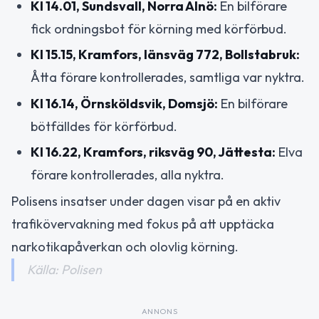
Kl 14.01, Sundsvall, Norra Alnö:
En bilförare
fick ordningsbot för körning med körförbud.
Kl 15.15, Kramfors, länsväg 772, Bollstabruk:
Åtta förare kontrollerades, samtliga var nyktra.
Kl 16.14, Örnsköldsvik, Domsjö:
En bilförare
bötfälldes för körförbud.
Kl 16.22, Kramfors, riksväg 90, Jättesta:
Elva
förare kontrollerades, alla nyktra.
Polisens insatser under dagen visar på en aktiv
trafikövervakning med fokus på att upptäcka
narkotikapåverkan och olovlig körning.
Källa: Polisen
ANNONS