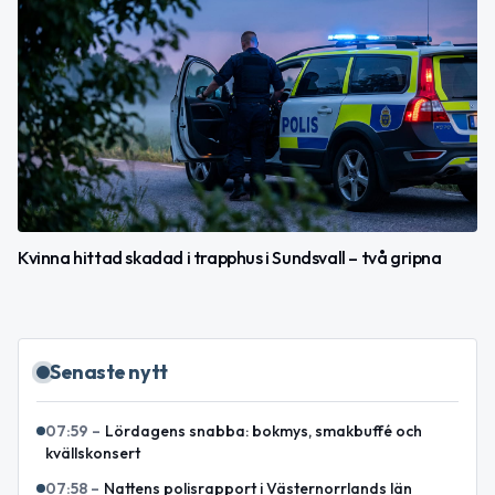
Kvinna hittad skadad i trapphus i Sundsvall – två gripna
Senaste nytt
07:59
–
Lördagens snabba: bokmys, smakbuffé och
kvällskonsert
07:58
–
Nattens polisrapport i Västernorrlands län