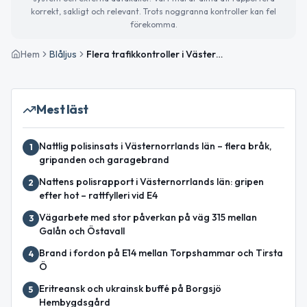
korrekt, sakligt och relevant. Trots noggranna kontroller kan fel
förekomma.
Hem
Blåljus
Flera trafikkontroller i Västernorrland – böter och anmälan utfärdade
Mest läst
Nattlig polisinsats i Västernorrlands län – flera bråk,
1
gripanden och garagebrand
Nattens polisrapport i Västernorrlands län: gripen
2
efter hot – rattfylleri vid E4
Vägarbete med stor påverkan på väg 315 mellan
3
Galån och Östavall
Brand i fordon på E14 mellan Torpshammar och Tirsta
4
Ö
Eritreansk och ukrainsk buffé på Borgsjö
5
Hembygdsgård