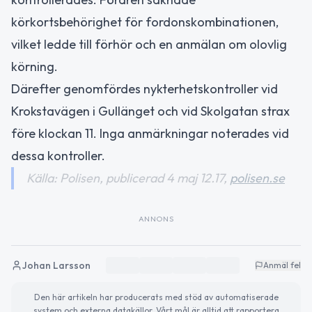
körkortsbehörighet för fordonskombinationen,
vilket ledde till förhör och en anmälan om olovlig
körning.
Därefter genomfördes nykterhetskontroller vid
Krokstavägen i Gullänget och vid Skolgatan strax
före klockan 11. Inga anmärkningar noterades vid
dessa kontroller.
Källa: Polisen, publicerad 4 maj 12.17,
polisen.se
ANNONS
Johan Larsson
Anmäl fel
Den här artikeln har producerats med stöd av automatiserade
system och externa datakällor. Vårt mål är alltid att rapportera