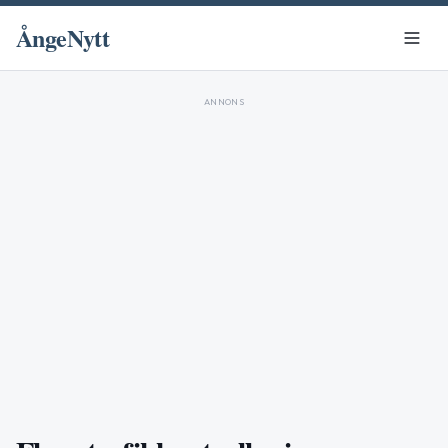
ÅngeNytt
ANNONS