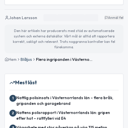
Johan Larsson
Anmäl fel
Den här artikeln har producerats med stöd av automatiserade
system och externa datakällor. Vårt mål är alltid att rapportera
korrekt, sakligt och relevant. Trots noggranna kontroller kan fel
förekomma.
Hem
Blåljus
Flera ingripanden i Västernorrlands län under natten
Mest läst
Nattlig polisinsats i Västernorrlands län – flera bråk,
1
gripanden och garagebrand
Nattens polisrapport i Västernorrlands län: gripen
2
efter hot – rattfylleri vid E4
Vägarbete med stor påverkan på väg 315 mellan
3