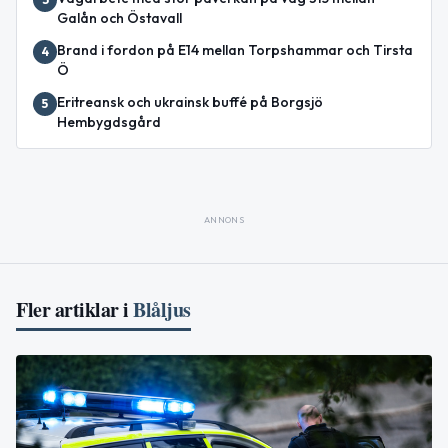
Galån och Östavall
Brand i fordon på E14 mellan Torpshammar och Tirsta
4
Ö
Eritreansk och ukrainsk buffé på Borgsjö
5
Hembygdsgård
ANNONS
Fler artiklar i
Blåljus