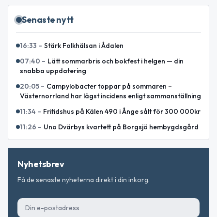
Senaste nytt
16:33
–
Stärk Folkhälsan i Ådalen
07:40
–
Lätt sommarbris och bokfest i helgen — din
snabba uppdatering
20:05
–
Campylobacter toppar på sommaren –
Västernorrland har lägst incidens enligt sammanställning
11:34
–
Fritidshus på Kälen 490 i Ånge sålt för 300 000kr
11:26
–
Uno Dvärbys kvartett på Borgsjö hembygdsgård
Nyhetsbrev
Få de senaste nyheterna direkt i din inkorg.