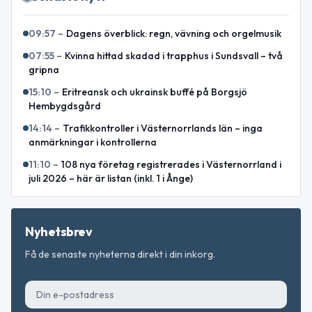
09:57
–
Dagens överblick: regn, vävning och orgelmusik
07:55
–
Kvinna hittad skadad i trapphus i Sundsvall – två
gripna
15:10
–
Eritreansk och ukrainsk buffé på Borgsjö
Hembygdsgård
14:14
–
Trafikkontroller i Västernorrlands län – inga
anmärkningar i kontrollerna
11:10
–
108 nya företag registrerades i Västernorrland i
juli 2026 – här är listan (inkl. 1 i Ånge)
Nyhetsbrev
Få de senaste nyheterna direkt i din inkorg.