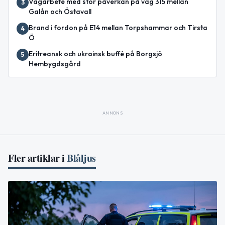
Vägarbete med stor påverkan på väg 315 mellan
3
Galån och Östavall
Brand i fordon på E14 mellan Torpshammar och Tirsta
4
Ö
Eritreansk och ukrainsk buffé på Borgsjö
5
Hembygdsgård
ANNONS
Fler artiklar i
Blåljus