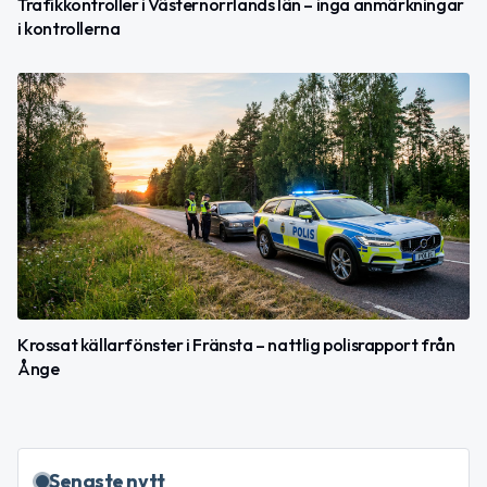
Trafikkontroller i Västernorrlands län – inga anmärkningar
i kontrollerna
Krossat källarfönster i Fränsta – nattlig polisrapport från
Ånge
Senaste nytt