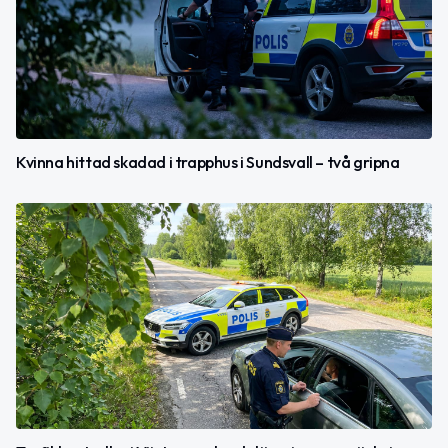
Kvinna hittad skadad i trapphus i Sundsvall – två gripna