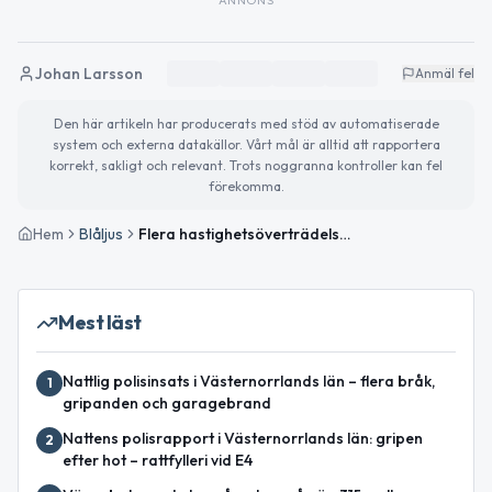
Johan Larsson
Anmäl fel
Den här artikeln har producerats med stöd av automatiserade
system och externa datakällor. Vårt mål är alltid att rapportera
korrekt, sakligt och relevant. Trots noggranna kontroller kan fel
förekomma.
Hem
Blåljus
Flera hastighetsöverträdelser upptäckta vid trafikkontroller i Västernorrland
Mest läst
Nattlig polisinsats i Västernorrlands län – flera bråk,
1
gripanden och garagebrand
Nattens polisrapport i Västernorrlands län: gripen
2
efter hot – rattfylleri vid E4