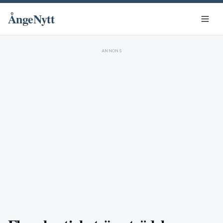
ÅngeNytt
ANNONS