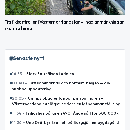
Trafikkontroller i Västernorrlands län – inga anmärkningar
i kontrollerna
Senaste nytt
16:33
–
Stärk Folkhälsan i Ådalen
07:40
–
Lätt sommarbris och bokfest i helgen — din
snabba uppdatering
20:05
–
Campylobacter toppar på sommaren –
Västernorrland har lägst incidens enligt sammanställning
11:34
–
Fritidshus på Kälen 490 i Ånge sålt för 300 000kr
11:26
–
Uno Dvärbys kvartett på Borgsjö hembygdsgård