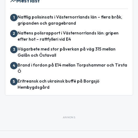
Mest läst
Nattlig polisinsats i Västernorrlands län – flera bråk,
1
gripanden och garagebrand
Nattens polisrapport i Västernorrlands län: gripen
2
efter hot – rattfylleri vid E4
Vägarbete med stor påverkan på väg 315 mellan
3
Galån och Östavall
Brand i fordon på E14 mellan Torpshammar och Tirsta
4
Ö
Eritreansk och ukrainsk buffé på Borgsjö
5
Hembygdsgård
ANNONS