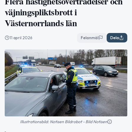
Flera hastighetsöverträdelser och
väjningspliktsbrott i
Västernorrlands län
11 april 2026
Felanmäl
Dela
Illustrationsbild: Notisen Bildrobot - Bild Notisen