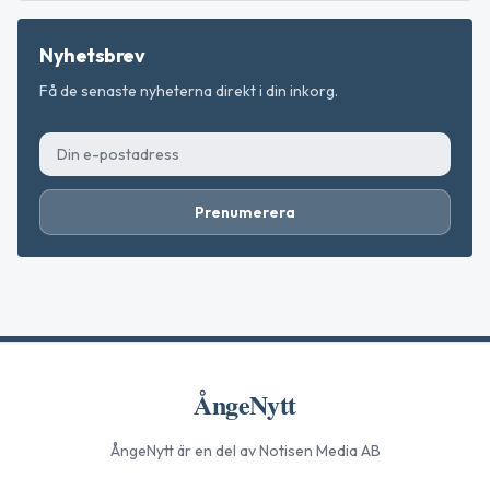
Nyhetsbrev
Få de senaste nyheterna direkt i din inkorg.
Prenumerera
ÅngeNytt
ÅngeNytt
är en del av Notisen Media AB