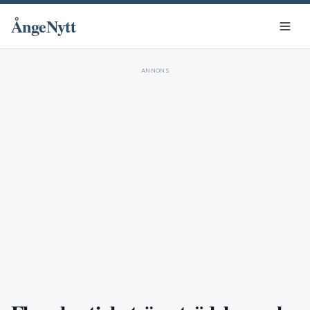
ÅngeNytt
ANNONS