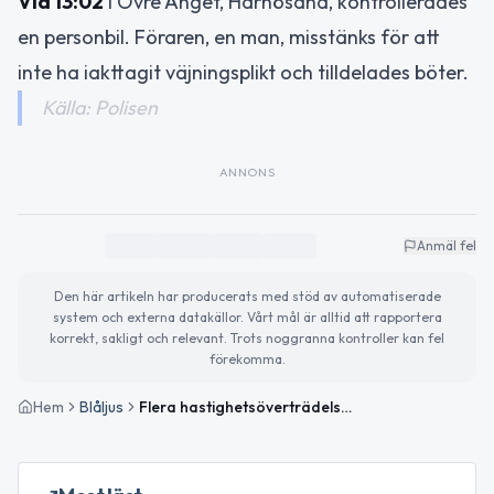
Vid 13:02
i Övre Änget, Härnösand, kontrollerades
en personbil. Föraren, en man, misstänks för att
inte ha iakttagit väjningsplikt och tilldelades böter.
Källa: Polisen
ANNONS
Anmäl fel
Den här artikeln har producerats med stöd av automatiserade
system och externa datakällor. Vårt mål är alltid att rapportera
korrekt, sakligt och relevant. Trots noggranna kontroller kan fel
förekomma.
Hem
Blåljus
Flera hastighetsöverträdelser och väjningspliktsbrott i Västernorrlands län