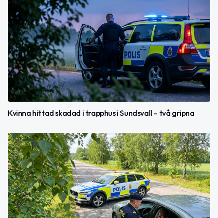
Kvinna hittad skadad i trapphus i Sundsvall – två gripna