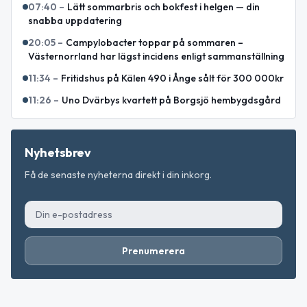
07:40
–
Lätt sommarbris och bokfest i helgen — din
snabba uppdatering
20:05
–
Campylobacter toppar på sommaren –
Västernorrland har lägst incidens enligt sammanställning
11:34
–
Fritidshus på Kälen 490 i Ånge sålt för 300 000kr
11:26
–
Uno Dvärbys kvartett på Borgsjö hembygdsgård
Nyhetsbrev
Få de senaste nyheterna direkt i din inkorg.
Prenumerera