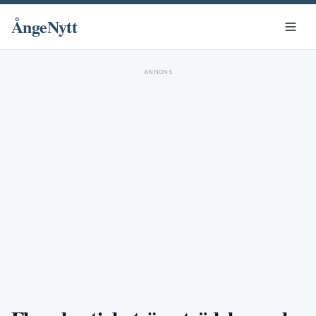
ÅngeNytt
ANNONS