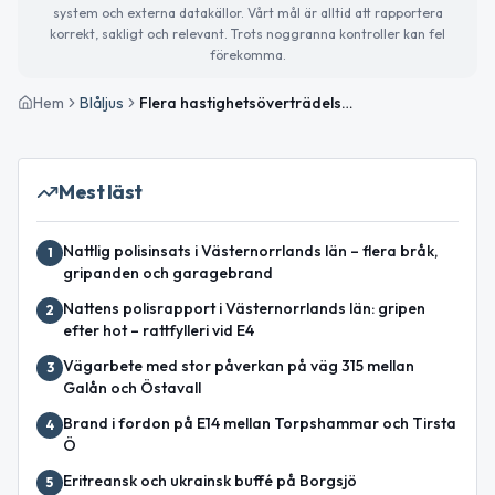
system och externa datakällor. Vårt mål är alltid att rapportera
korrekt, sakligt och relevant. Trots noggranna kontroller kan fel
förekomma.
Hem
Blåljus
Flera hastighetsöverträdelser och körförbud upptäckta vid trafikkontroller i Västernorrland
Mest läst
Nattlig polisinsats i Västernorrlands län – flera bråk,
1
gripanden och garagebrand
Nattens polisrapport i Västernorrlands län: gripen
2
efter hot – rattfylleri vid E4
Vägarbete med stor påverkan på väg 315 mellan
3
Galån och Östavall
Brand i fordon på E14 mellan Torpshammar och Tirsta
4
Ö
Eritreansk och ukrainsk buffé på Borgsjö
5