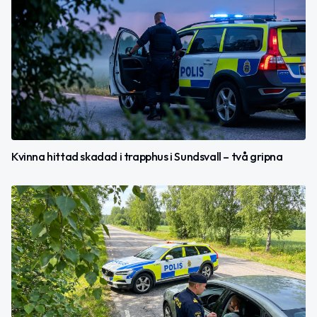
Kvinna hittad skadad i trapphus i Sundsvall – två gripna