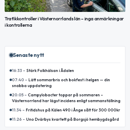
Trafikkontroller i Västernorrlands län – inga anmärkningar
i kontrollerna
Senaste nytt
16:33
–
Stärk Folkhälsan i Ådalen
07:40
–
Lätt sommarbris och bokfest i helgen — din
snabba uppdatering
20:05
–
Campylobacter toppar på sommaren –
Västernorrland har lägst incidens enligt sammanställning
11:34
–
Fritidshus på Kälen 490 i Ånge sålt för 300 000kr
11:26
–
Uno Dvärbys kvartett på Borgsjö hembygdsgård