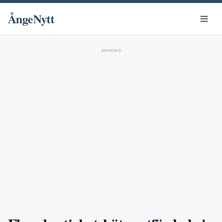
ÅngeNytt
ANNONS