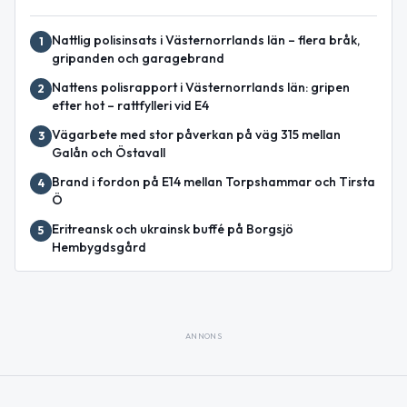
Nattlig polisinsats i Västernorrlands län – flera bråk,
1
gripanden och garagebrand
Nattens polisrapport i Västernorrlands län: gripen
2
efter hot – rattfylleri vid E4
Vägarbete med stor påverkan på väg 315 mellan
3
Galån och Östavall
Brand i fordon på E14 mellan Torpshammar och Tirsta
4
Ö
Eritreansk och ukrainsk buffé på Borgsjö
5
Hembygdsgård
ANNONS