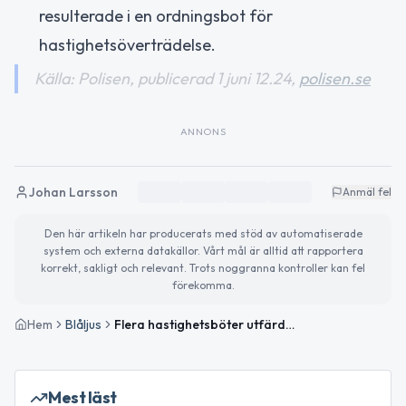
resulterade i en ordningsbot för
hastighetsöverträdelse.
Källa: Polisen, publicerad 1 juni 12.24,
polisen.se
ANNONS
Johan Larsson
Anmäl fel
Den här artikeln har producerats med stöd av automatiserade
system och externa datakällor. Vårt mål är alltid att rapportera
korrekt, sakligt och relevant. Trots noggranna kontroller kan fel
förekomma.
Hem
Blåljus
Flera hastighetsböter utfärdade i Västernorrland under trafikkontroller
Mest läst