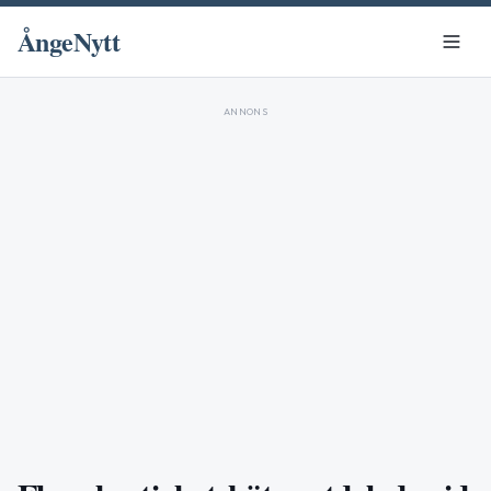
ÅngeNytt
ANNONS