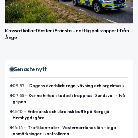
Krossat källarfönster i Fränsta – nattlig polisrapport från
Ånge
Senaste nytt
09:57
–
Dagens överblick: regn, vävning och orgelmusik
07:55
–
Kvinna hittad skadad i trapphus i Sundsvall – två
gripna
15:10
–
Eritreansk och ukrainsk buffé på Borgsjö
Hembygdsgård
14:14
–
Trafikkontroller i Västernorrlands län – inga
anmärkningar i kontrollerna