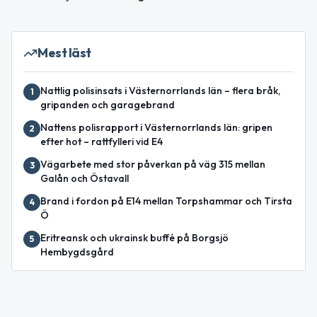
Mest läst
Nattlig polisinsats i Västernorrlands län – flera bråk,
1
gripanden och garagebrand
Nattens polisrapport i Västernorrlands län: gripen
2
efter hot – rattfylleri vid E4
Vägarbete med stor påverkan på väg 315 mellan
3
Galån och Östavall
Brand i fordon på E14 mellan Torpshammar och Tirsta
4
Ö
Eritreansk och ukrainsk buffé på Borgsjö
5
Hembygdsgård