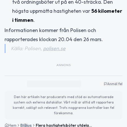
två ordningsböter ut på en 40-sträcka. Den
högsta uppmätta hastigheten var
56 kilometer
i timmen
.
Informationen kommer från Polisen och
rapporterades klockan 20.04 den 26 mars.
Källa: Polisen,
polisen.se
ANNONS
Anmäl fel
Den här artikeln har producerats med stöd av automatiserade
system och externa datakällor. Vårt mål är alltid att rapportera
korrekt, sakligt och relevant. Trots noggranna kontroller kan fel
förekomma.
Hem
Blåljus
Flera hastighetsböter utdelade vid trafikkontroller i Västernorrland