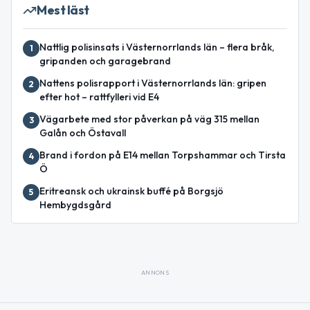
Mest läst
Nattlig polisinsats i Västernorrlands län – flera bråk,
1
gripanden och garagebrand
Nattens polisrapport i Västernorrlands län: gripen
2
efter hot – rattfylleri vid E4
Vägarbete med stor påverkan på väg 315 mellan
3
Galån och Östavall
Brand i fordon på E14 mellan Torpshammar och Tirsta
4
Ö
Eritreansk och ukrainsk buffé på Borgsjö
5
Hembygdsgård
ANNONS