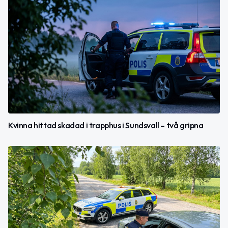
Kvinna hittad skadad i trapphus i Sundsvall – två gripna