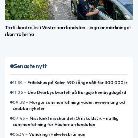
Trafikkontroller i Västernorrlands län – inga anmärkningar
i kontrollerna
Senaste nytt
11:34
–
Fritidshus på Kälen 490 i Ånge sålt för 300 000kr
11:26
–
Uno Dvärbys kvartett på Borgsjö hembygdsgård
09:38
–
Morgonsammanfattning: väder, evenemang och
snabba nyheter
07:43
–
Misstänkt misshandel i Örnsköldsvik – nattlig
sammanfattning för Västernorrlands län
05:34
–
Vandring i Helvetesbrännan