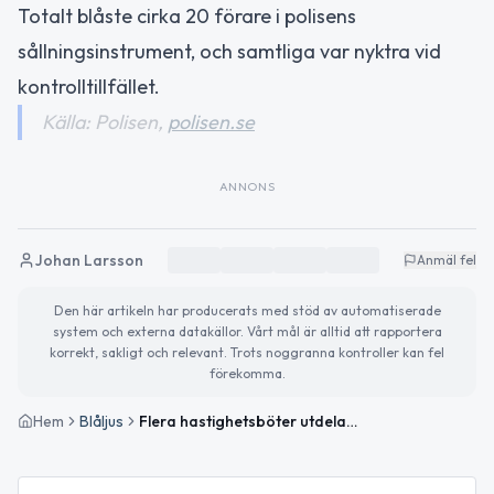
Totalt blåste cirka 20 förare i polisens
sållningsinstrument, och samtliga var nyktra vid
kontrolltillfället.
Källa: Polisen,
polisen.se
ANNONS
Johan Larsson
Anmäl fel
Den här artikeln har producerats med stöd av automatiserade
system och externa datakällor. Vårt mål är alltid att rapportera
korrekt, sakligt och relevant. Trots noggranna kontroller kan fel
förekomma.
Hem
Blåljus
Flera hastighetsböter utdelade vid trafikkontroll i Västernorrland