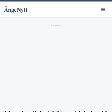
ÅngeNytt
ANNONS