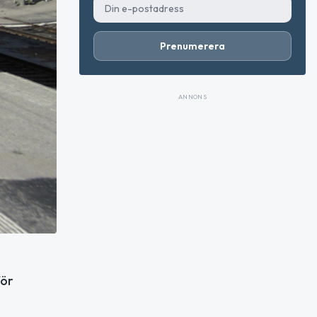
Prenumerera
ANNONS
för