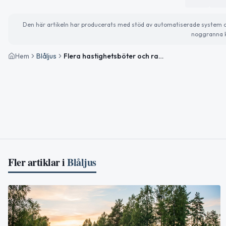
Den här artikeln har producerats med stöd av automatiserade system och 
noggranna k
Hem
Blåljus
Flera hastighetsböter och rattfylleri vid trafikkontroller i Västernorrland
Fler artiklar i
Blåljus