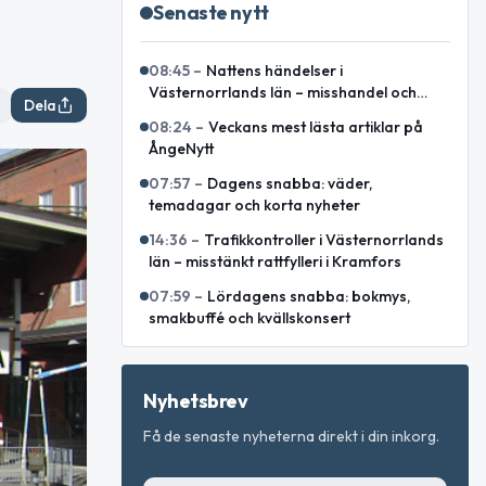
Senaste nytt
08:45
–
Nattens händelser i
Västernorrlands län – misshandel och
Dela
bilbrand bland rapporterade ärenden
08:24
–
Veckans mest lästa artiklar på
ÅngeNytt
07:57
–
Dagens snabba: väder,
temadagar och korta nyheter
14:36
–
Trafikkontroller i Västernorrlands
län – misstänkt rattfylleri i Kramfors
07:59
–
Lördagens snabba: bokmys,
smakbuffé och kvällskonsert
Nyhetsbrev
Få de senaste nyheterna direkt i din inkorg.