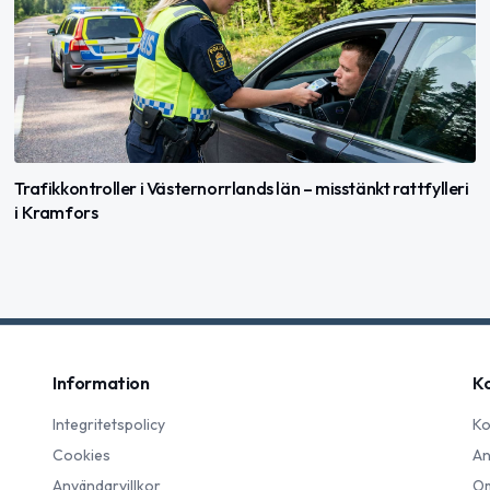
Trafikkontroller i Västernorrlands län – misstänkt rattfylleri
i Kramfors
Information
K
Integritetspolicy
Ko
Cookies
An
Användarvillkor
Om