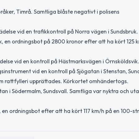
råker, Timrå. Samtliga blåste negativt i polisens
delse vid en trafikkontroll på Norra vägen i Sundsbruk.
ik, en ordningsbot på 2800 kronor efter att ha kört 125 
ädelse vid en kontroll på Hästmarksvägen i Örnsköldsvik
ingsinstrument vid en kontroll på Sjögatan i Stenstan, Sund
 rattfylleri upprättades. Körkortet omhändertogs.
an i Södermalm, Sundsvall. Samtliga var nyktra och ut
k, en ordningsbot efter att ha kört 117 km/h på en 100-st