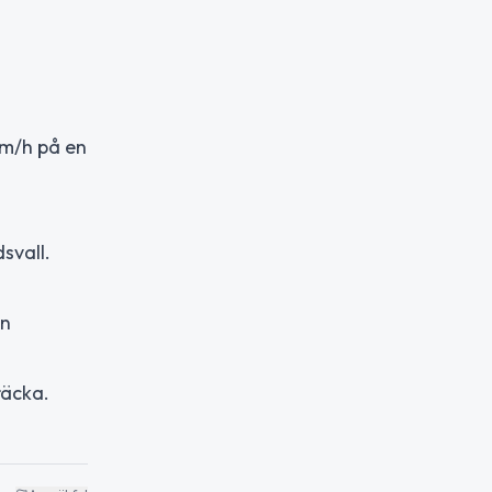
km/h på en
.
svall.
an
räcka.