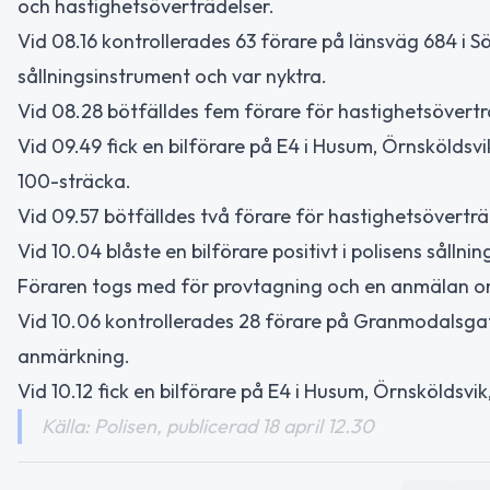
och hastighetsöverträdelser.
Vid 08.16 kontrollerades 63 förare på länsväg 684 i Sö
sållningsinstrument och var nyktra.
Vid 08.28 bötfälldes fem förare för hastighetsöverträ
Vid 09.49 fick en bilförare på E4 i Husum, Örnsköldsv
100-sträcka.
Vid 09.57 bötfälldes två förare för hastighetsövertr
Vid 10.04 blåste en bilförare positivt i polisens sålln
Föraren togs med för provtagning och en anmälan om
Vid 10.06 kontrollerades 28 förare på Granmodalsgat
anmärkning.
Vid 10.12 fick en bilförare på E4 i Husum, Örnsköldsvi
Källa: Polisen, publicerad 18 april 12.30