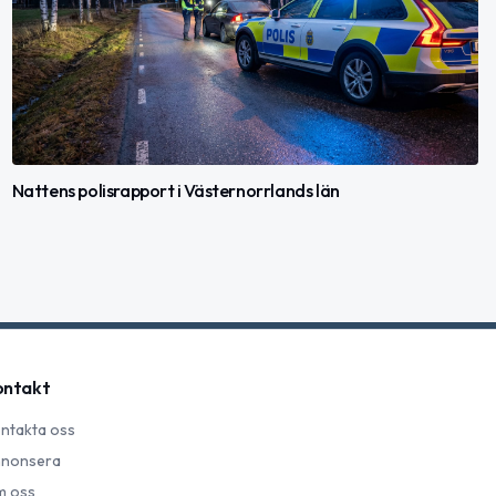
Nattens polisrapport i Västernorrlands län
ontakt
ntakta oss
nonsera
 oss