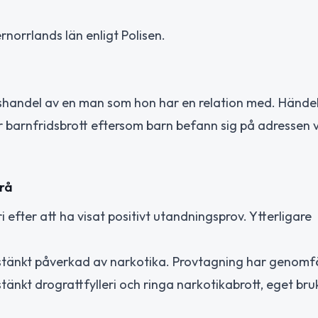
rnorrlands län enligt Polisen.
isshandel av en man som hon har en relation med. Hände
r barnfridsbrott eftersom barn befann sig på adressen 
mrå
i efter att ha visat positivt utandningsprov. Ytterligare
isstänkt påverkad av narkotika. Provtagning har genomf
änkt drograttfylleri och ringa narkotikabrott, eget br