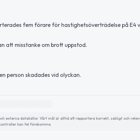
orterades fem förare för hastighetsöverträdelse på E4 v
an att misstanke om brott uppstod.
gen person skadades vid olyckan.
externa datakällor. Vårt mål är alltid att rapportera korrekt, sakligt och relev
ontroller kan fel förekomma.