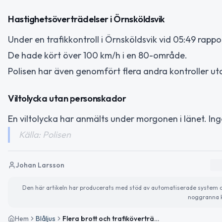
Hastighetsöverträdelser i Örnsköldsvik
Under en trafikkontroll i Örnsköldsvik vid 05:49 rapp
De hade kört över 100 km/h i en 80-område.
Polisen har även genomfört flera andra kontroller ut
Viltolycka utan personskador
En viltolycka har anmälts under morgonen i länet. In
Källa: Polisen
Johan Larsson
Den här artikeln har producerats med stöd av automatiserade system och 
noggranna k
Hem
Blåljus
Flera brott och trafiköverträdelser rapporterade i Västernorrlands län under natten