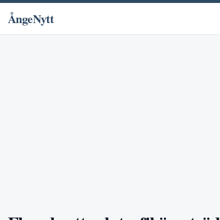
ÅngeNytt