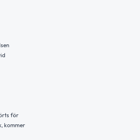
lsen
vid
örts för
uk, kommer