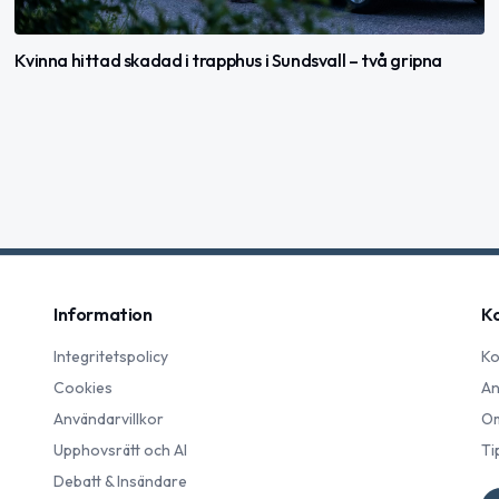
Kvinna hittad skadad i trapphus i Sundsvall – två gripna
Information
K
Integritetspolicy
Ko
Cookies
An
Användarvillkor
Om
Upphovsrätt och AI
Ti
Debatt & Insändare