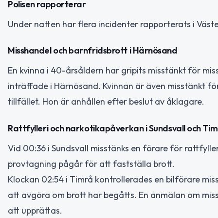
Polisen rapporterar
Under natten har flera incidenter rapporterats i Väste
Misshandel och barnfridsbrott i Härnösand
En kvinna i 40-årsåldern har gripits misstänkt för m
inträffade i Härnösand. Kvinnan är även misstänkt fö
tillfället. Hon är anhållen efter beslut av åklagare.
Rattfylleri och narkotikapåverkan i Sundsvall och Ti
Vid 00:36 i Sundsvall misstänks en förare för rattfyller
provtagning pågår för att fastställa brott.
Klockan 02:54 i Timrå kontrollerades en bilförare m
att avgöra om brott har begåtts. En anmälan om misst
att upprättas.