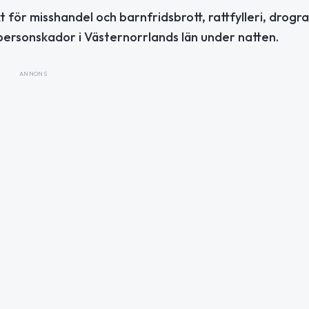
för misshandel och barnfridsbrott, rattfylleri, drograt
personskador i Västernorrlands län under natten.
ANNONS