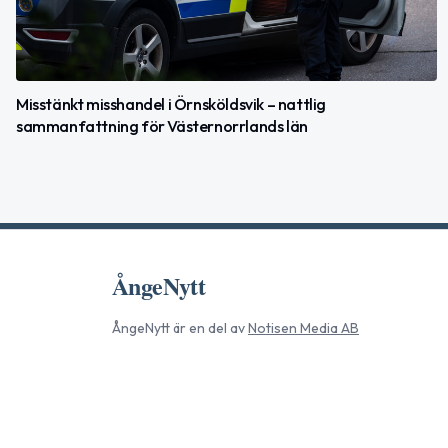
Misstänkt misshandel i Örnsköldsvik – nattlig
sammanfattning för Västernorrlands län
ÅngeNytt
ÅngeNytt
är en del av
Notisen Media AB