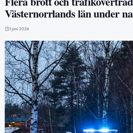
Flera brott och trafiköverträd
Västernorrlands län under na
1 juni 2026