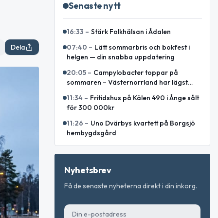
Senaste nytt
16:33
–
Stärk Folkhälsan i Ådalen
Dela
07:40
–
Lätt sommarbris och bokfest i
helgen — din snabba uppdatering
20:05
–
Campylobacter toppar på
sommaren – Västernorrland har lägst
incidens enligt sammanställning
11:34
–
Fritidshus på Kälen 490 i Ånge sålt
för 300 000kr
11:26
–
Uno Dvärbys kvartett på Borgsjö
hembygdsgård
Nyhetsbrev
Få de senaste nyheterna direkt i din inkorg.