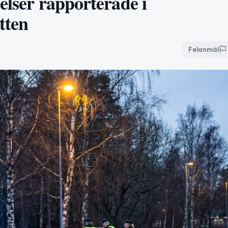
elser rapporterade i
tten
Felanmäl