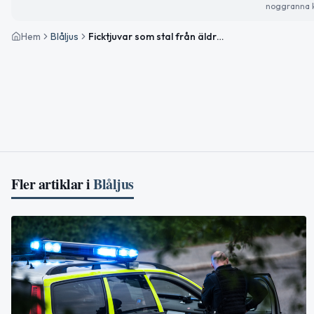
noggranna k
Hem
Blåljus
Ficktjuvar som stal från äldre i butiker döms till fängelse
Fler artiklar i
Blåljus