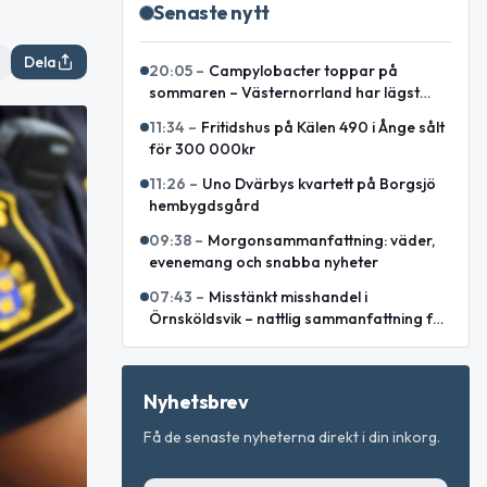
Senaste nytt
Dela
20:05
–
Campylobacter toppar på
sommaren – Västernorrland har lägst
incidens enligt sammanställning
11:34
–
Fritidshus på Kälen 490 i Ånge sålt
för 300 000kr
11:26
–
Uno Dvärbys kvartett på Borgsjö
hembygdsgård
09:38
–
Morgonsammanfattning: väder,
evenemang och snabba nyheter
07:43
–
Misstänkt misshandel i
Örnsköldsvik – nattlig sammanfattning för
Västernorrlands län
Nyhetsbrev
Få de senaste nyheterna direkt i din inkorg.