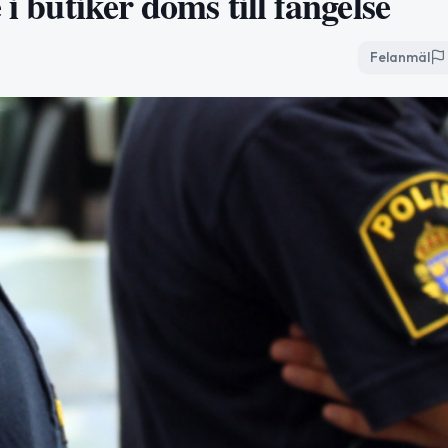
i butiker döms till fängelse
Felanmäl