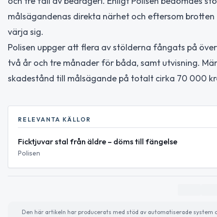
och tre fall av bedrägeri. Enligt Polisen bedömdes s
målsägandenas direkta närhet och eftersom brotten rik
värja sig.
Polisen uppger att flera av stölderna fångats på överv
två år och tre månader för båda, samt utvisning. Männ
skadestånd till målsägande på totalt cirka 70 000 kr
RELEVANTA KÄLLOR
Ficktjuvar stal från äldre – döms till fängelse
Polisen
Den här artikeln har producerats med stöd av automatiserade system och 