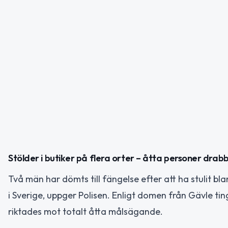
Stölder i butiker på flera orter – åtta personer dra
Två män har dömts till fängelse efter att ha stulit bl
i Sverige, uppger Polisen. Enligt domen från Gävle t
riktades mot totalt åtta målsägande.