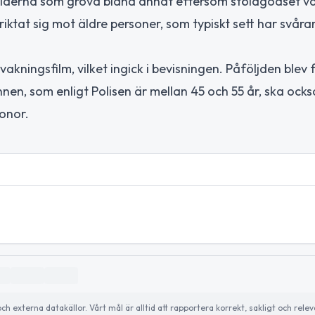
tölderna som grova bland annat eftersom stöldgodset var
tat sig mot äldre personer, som typiskt sett har svårar
akningsfilm, vilket ingick i bevisningen. Påföljden blev 
en, som enligt Polisen är mellan 45 och 55 år, ska ocks
onor.
externa datakällor. Vårt mål är alltid att rapportera korrekt, sakligt och relev