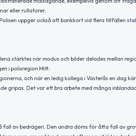
a distraherade målsägande, exempelvis genom att fråg
r eller rullatorer.
 Polisen uppger också att bankkort vid flera tillfällen sta
ena stärktes när modus och bilder delades mellan region
n i polisregion Mitt:
ionerna, och när en ledig kollega i Västerås en dag kä
kunde gripas. Det var ett bra arbete med många inbland
 fall av bedrägeri. Den andra döms för åtta fall av gro