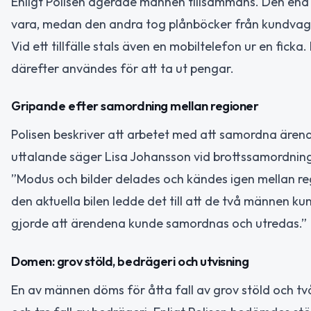
Enligt Polisen agerade männen tillsammans. Den en
vara, medan den andra tog plånböcker från kundvagna
Vid ett tillfälle stals även en mobiltelefon ur en ficka.
därefter användes för att ta ut pengar.
Gripande efter samordning mellan regioner
Polisen beskriver att arbetet med att samordna ärend
uttalande säger Lisa Johansson vid brottssamordninge
”Modus och bilder delades och kändes igen mellan reg
den aktuella bilen ledde det till att de två männen 
gjorde att ärendena kunde samordnas och utredas.”
Domen: grov stöld, bedrägeri och utvisning
En av männen döms för åtta fall av grov stöld och två