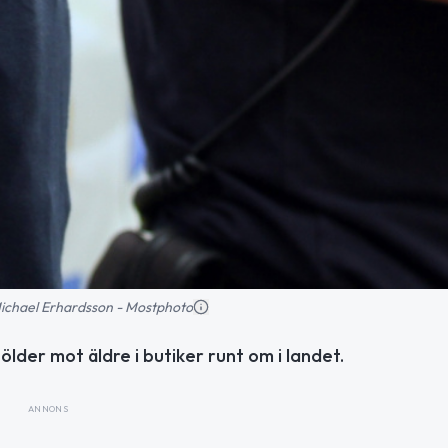
 Michael Erhardsson - Mostphoto
lder mot äldre i butiker runt om i landet.
ANNONS