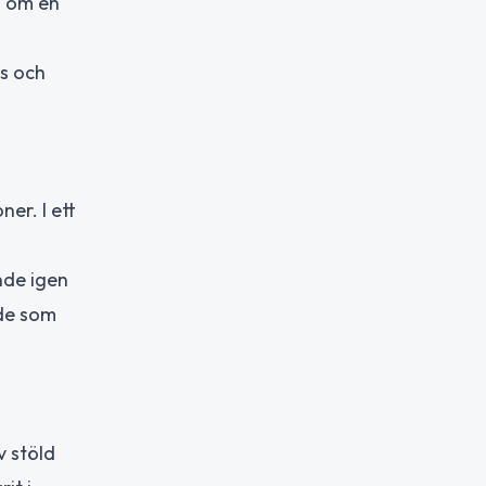
a om en
ls och
er. I ett
nde igen
ade som
v stöld