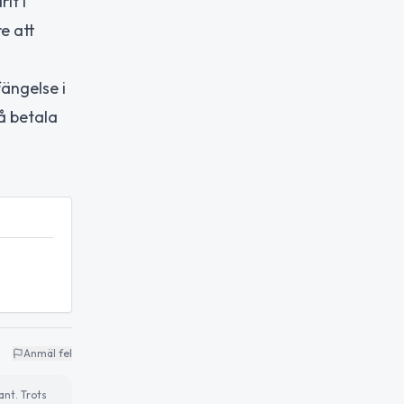
it i
e att
fängelse i
å betala
Anmäl fel
ant. Trots