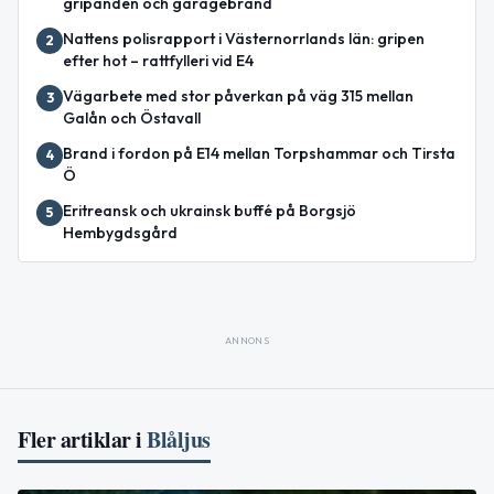
gripanden och garagebrand
Nattens polisrapport i Västernorrlands län: gripen
2
efter hot – rattfylleri vid E4
Vägarbete med stor påverkan på väg 315 mellan
3
Galån och Östavall
Brand i fordon på E14 mellan Torpshammar och Tirsta
4
Ö
Eritreansk och ukrainsk buffé på Borgsjö
5
Hembygdsgård
ANNONS
Fler artiklar i
Blåljus