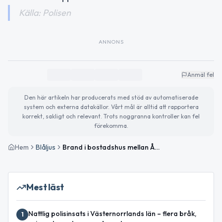
Källa: Polisen
ANNONS
Anmäl fel
Den här artikeln har producerats med stöd av automatiserade
system och externa datakällor. Vårt mål är alltid att rapportera
korrekt, sakligt och relevant. Trots noggranna kontroller kan fel
förekomma.
Hem
Blåljus
Brand i bostadshus mellan Ånge och Erikslund – inga personskador
Mest läst
Nattlig polisinsats i Västernorrlands län – flera bråk,
1