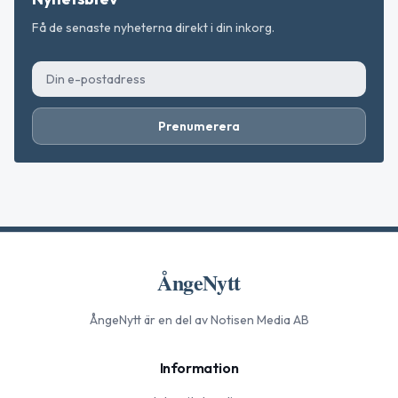
Få de senaste nyheterna direkt i din inkorg.
Prenumerera
ÅngeNytt
ÅngeNytt
är en del av Notisen Media AB
Information