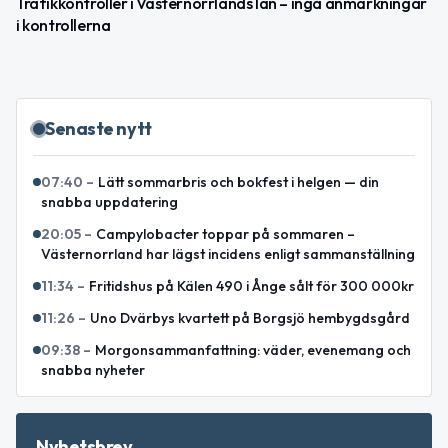
Trafikkontroller i Västernorrlands län – inga anmärkningar
i kontrollerna
Senaste nytt
07:40
–
Lätt sommarbris och bokfest i helgen — din
snabba uppdatering
20:05
–
Campylobacter toppar på sommaren –
Västernorrland har lägst incidens enligt sammanställning
11:34
–
Fritidshus på Kälen 490 i Ånge sålt för 300 000kr
11:26
–
Uno Dvärbys kvartett på Borgsjö hembygdsgård
09:38
–
Morgonsammanfattning: väder, evenemang och
snabba nyheter
Nyhetsbrev