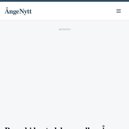
ÅngeNytt
ANNONS