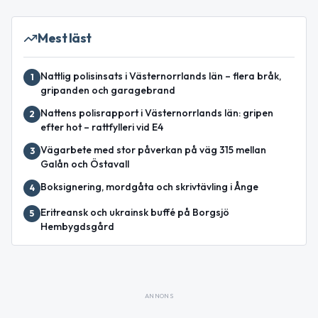
Mest läst
Nattlig polisinsats i Västernorrlands län – flera bråk,
1
gripanden och garagebrand
Nattens polisrapport i Västernorrlands län: gripen
2
efter hot – rattfylleri vid E4
Vägarbete med stor påverkan på väg 315 mellan
3
Galån och Östavall
Boksignering, mordgåta och skrivtävling i Ånge
4
Eritreansk och ukrainsk buffé på Borgsjö
5
Hembygdsgård
ANNONS