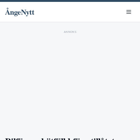
ÅngeNytt
ANNONS