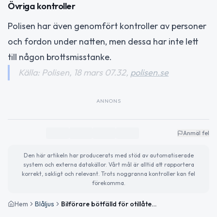
Övriga kontroller
Polisen har även genomfört kontroller av personer
och fordon under natten, men dessa har inte lett
till någon brottsmisstanke.
Källa: Polisen, 18 mars 07.32,
polisen.se
ANNONS
Anmäl fel
Den här artikeln har producerats med stöd av automatiserade
system och externa datakällor. Vårt mål är alltid att rapportera
korrekt, sakligt och relevant. Trots noggranna kontroller kan fel
förekomma.
Hem
Blåljus
Bilförare bötfälld för otillåtet färgskikt i Härnösand under natten