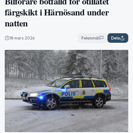
Bilförare bötfälld för otillåtet
färgskikt i Härnösand under
natten
18 mars 2026
Felanmäl
Dela