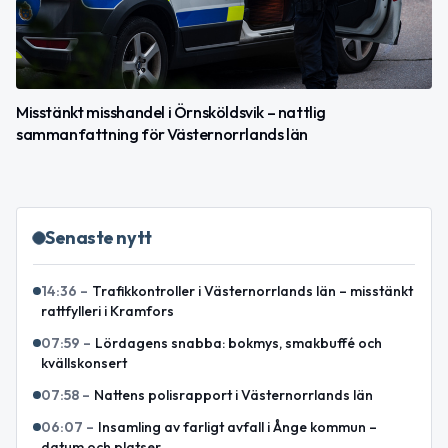
Misstänkt misshandel i Örnsköldsvik – nattlig
sammanfattning för Västernorrlands län
Senaste nytt
14:36
–
Trafikkontroller i Västernorrlands län – misstänkt
rattfylleri i Kramfors
07:59
–
Lördagens snabba: bokmys, smakbuffé och
kvällskonsert
07:58
–
Nattens polisrapport i Västernorrlands län
06:07
–
Insamling av farligt avfall i Ånge kommun –
datum och platser